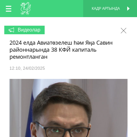
TT
КАДР АРТЫНДА
КАДР АРТЫНДА
EN
Видеолар
2024 елда Авиатөзелеш һәм Яңа Савин
RU
районнарында 38 КФЙ капиталь
ремонтланган
12:10
24/02/2025