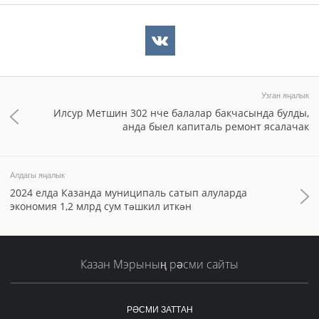
Узган яңалык
Илсур Метшин 302 нче балалар бакчасында булды,
анда быел капиталь ремонт ясалачак
Алдагы яңалык
2024 елда Казанда муниципаль сатып алуларда
экономия 1,2 млрд сум тәшкил иткән
Казан Мэрының рәсми сайты
РӘСМИ ЗАТТАН