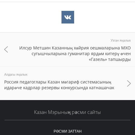
Узган яңалык
Илсур Метшин Казанның хәйрия оешмаларына МХО
сугышчыларына гуманитар ярдәм китерү өчен
«Газель» тапшырды
Алдагы яңалык
Россия педагоглары Казан мәгариф системасының
идарәче кадрлар резервы конкурсында катнашачак
Казан Мэрының рәсми сайты
РӘСМИ ЗАТТАН