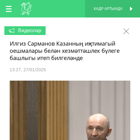
TT
КАДР АРТЫНДА
КАДР АРТЫНДА
EN
Видеолар
Илгиз Сарманов Казанның иҗтимагый
RU
оешмалары белән хезмәттәшлек бүлеге
башлыгы итеп билгеләнде
13:27
27/01/2025