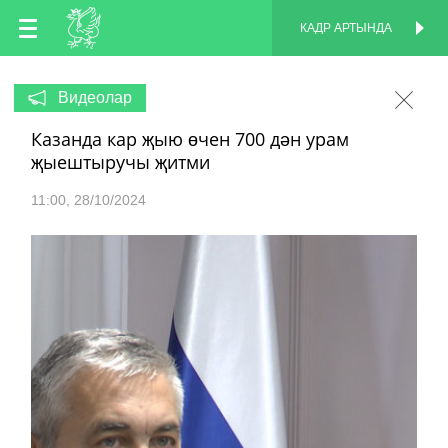
TT
КАДР АРТЫНДА
КАДР АРТЫНДА
EN
Видеолар
Казанда кар җыю өчен 700 дән урам
RU
җыештыручы җитми
11:00
28/10/2024