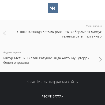
Узган яңалык
Кышка Казанда өстәмә рәвештә 30 берәмлек махсус
техника сатып алганнар
Алдагы яңалык
Илсур Метшин Казан Ратушасында Антониу Гутерриш
белән очрашты
Казан Мэрының рәсми сайты
РӘСМИ ЗАТТАН