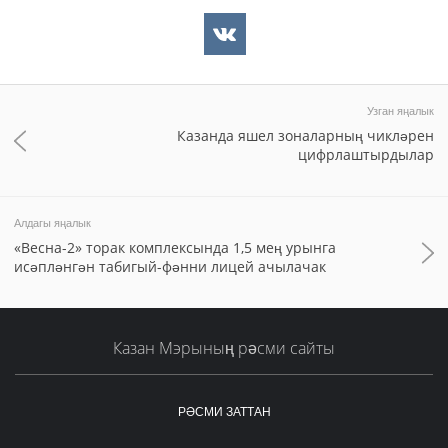
Узган яңалык
Казанда яшел зоналарның чикләрен
цифрлаштырдылар
Алдагы яңалык
«Весна-2» торак комплексында 1,5 мең урынга
исәпләнгән табигый-фәнни лицей ачылачак
Казан Мэрының рәсми сайты
РӘСМИ ЗАТТАН