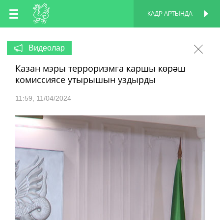
TT
КАДР АРТЫНДА
КАДР АРТЫНДА
EN
Видеолар
Казан мэры терроризмга каршы көрәш
RU
комиссиясе утырышын уздырды
11:59
11/04/2024