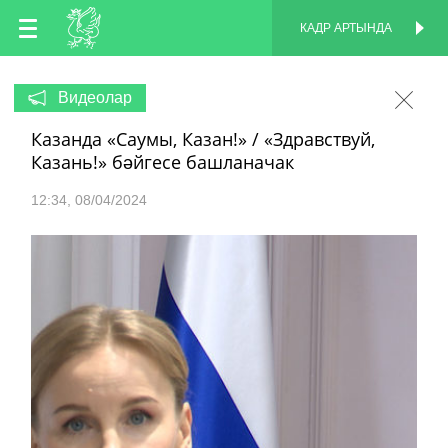
TT
КАДР АРТЫНДА
КАДР АРТЫНДА
EN
Видеолар
Казанда «Саумы, Казан!» / «Здравствуй,
RU
Казань!» бәйгесе башланачак
12:34
08/04/2024