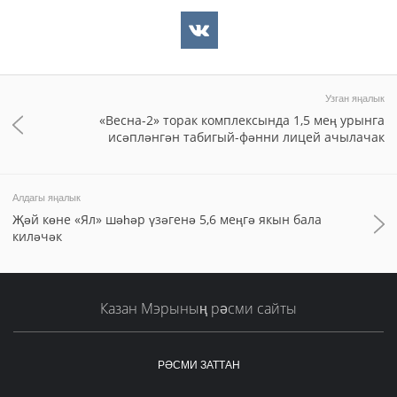
Узган яңалык
«Весна-2» торак комплексында 1,5 мең урынга
исәпләнгән табигый-фәнни лицей ачылачак
Алдагы яңалык
Җәй көне «Ял» шәһәр үзәгенә 5,6 меңгә якын бала
киләчәк
Казан Мэрының рәсми сайты
РӘСМИ ЗАТТАН