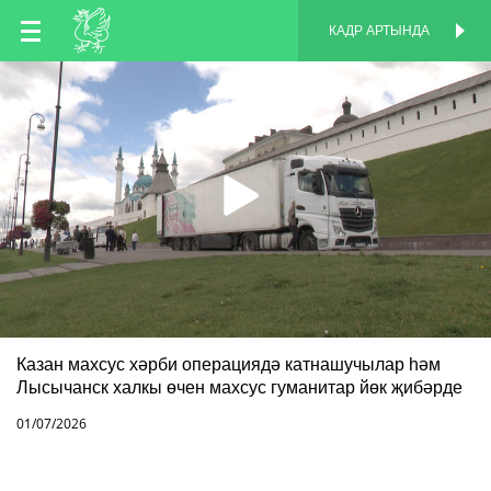
TT
КАДР АРТЫНДА
КАДР АРТЫНДА
EN
RU
Казан махсус хәрби операциядә катнашучылар һәм
Лысычанск халкы өчен махсус гуманитар йөк җибәрде
01/07/2026