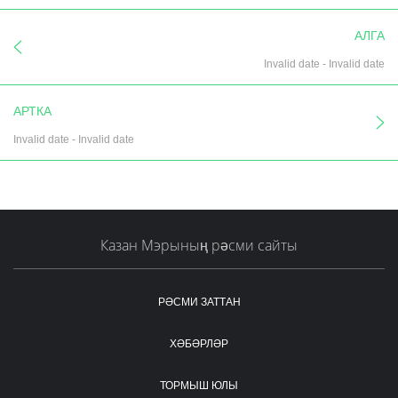
АЛГА
Invalid date
-
Invalid date
АРТКА
Invalid date
-
Invalid date
Казан Мэрының рәсми сайты
РӘСМИ ЗАТТАН
ХӘБӘРЛӘР
ТОРМЫШ ЮЛЫ