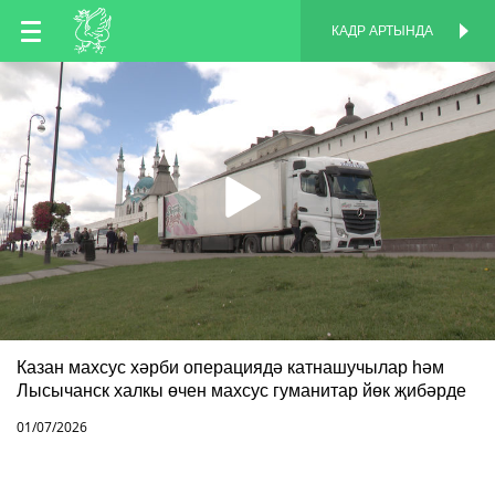
TT
КАДР АРТЫНДА
КАДР АРТЫНДА
EN
RU
Казан махсус хәрби операциядә катнашучылар һәм
Лысычанск халкы өчен махсус гуманитар йөк җибәрде
01/07/2026