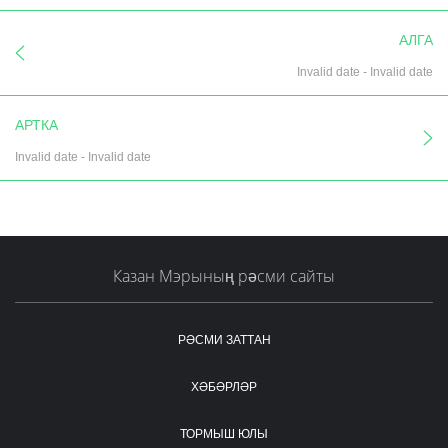
АЛГА
Invalid date
-
Invalid date
АРТКА
Invalid date
-
Invalid date
Казан Мэрының рәсми сайты
РӘСМИ ЗАТТАН
ХӘБӘРЛӘР
ТОРМЫШ ЮЛЫ