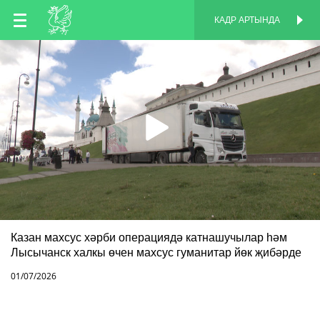
TT
КАДР АРТЫНДА
КАДР АРТЫНДА
EN
RU
Казан махсус хәрби операциядә катнашучылар һәм
Лысычанск халкы өчен махсус гуманитар йөк җибәрде
01/07/2026