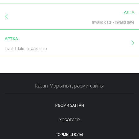
АЛГА
Invalid date
-
Invalid date
АРТКА
Invalid date
-
Invalid date
Казан Мэрының рәсми сайты
РӘСМИ ЗАТТАН
ХӘБӘРЛӘР
ТОРМЫШ ЮЛЫ