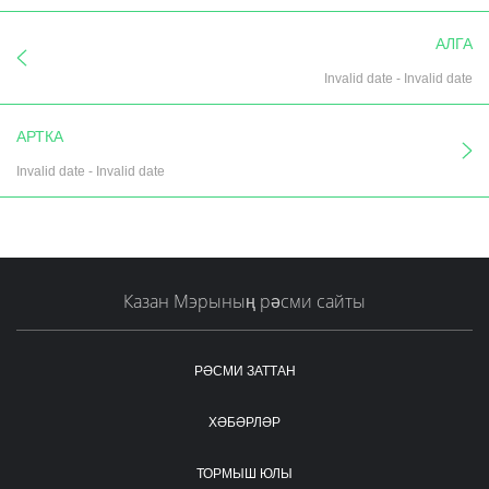
АЛГА
Invalid date
-
Invalid date
АРТКА
Invalid date
-
Invalid date
Казан Мэрының рәсми сайты
РӘСМИ ЗАТТАН
ХӘБӘРЛӘР
ТОРМЫШ ЮЛЫ