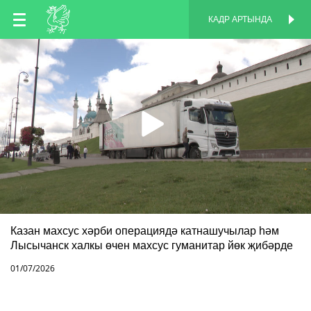
TT
КАДР АРТЫНДА
КАДР АРТЫНДА
EN
RU
Казан махсус хәрби операциядә катнашучылар һәм
Лысычанск халкы өчен махсус гуманитар йөк җибәрде
01/07/2026