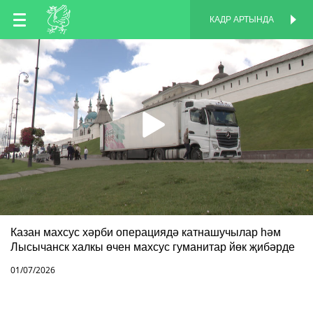
TT
КАДР АРТЫНДА
КАДР АРТЫНДА
EN
RU
Казан махсус хәрби операциядә катнашучылар һәм
Лысычанск халкы өчен махсус гуманитар йөк җибәрде
01/07/2026