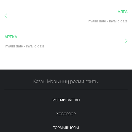
АЛГА
Invalid date
-
Invalid date
АРТКА
Invalid date
-
Invalid date
Казан Мэрының рәсми сайты
РӘСМИ ЗАТТАН
ХӘБӘРЛӘР
ТОРМЫШ ЮЛЫ