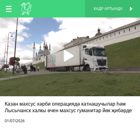
TT
КАДР АРТЫНДА
КАДР АРТЫНДА
EN
RU
Казан махсус хәрби операциядә катнашучылар һәм
Лысычанск халкы өчен махсус гуманитар йөк җибәрде
01/07/2026