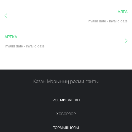
АЛГА
Invalid date
-
Invalid date
АРТКА
Invalid date
-
Invalid date
Казан Мэрының рәсми сайты
РӘСМИ ЗАТТАН
ХӘБӘРЛӘР
ТОРМЫШ ЮЛЫ