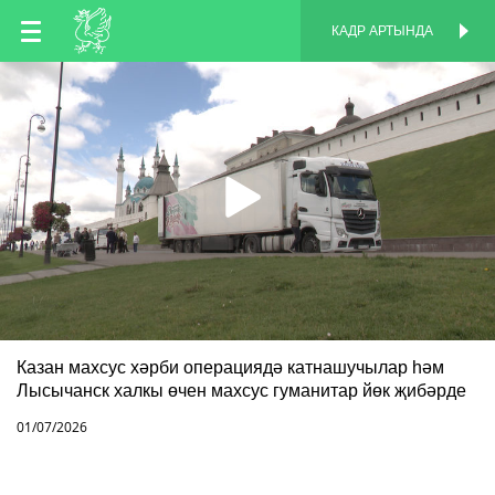
TT
КАДР АРТЫНДА
КАДР АРТЫНДА
EN
RU
Казан махсус хәрби операциядә катнашучылар һәм
Лысычанск халкы өчен махсус гуманитар йөк җибәрде
01/07/2026