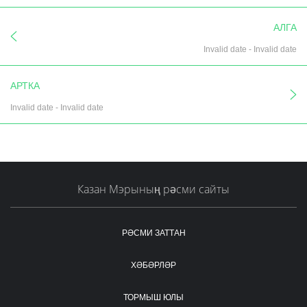
АЛГА
Invalid date
-
Invalid date
АРТКА
Invalid date
-
Invalid date
Казан Мэрының рәсми сайты
РӘСМИ ЗАТТАН
ХӘБӘРЛӘР
ТОРМЫШ ЮЛЫ