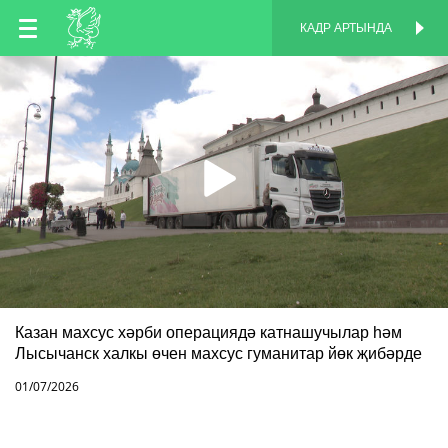
TT
КАДР АРТЫНДА
КАДР АРТЫНДА
EN
RU
Казан махсус хәрби операциядә катнашучылар һәм
Лысычанск халкы өчен махсус гуманитар йөк җибәрде
01/07/2026