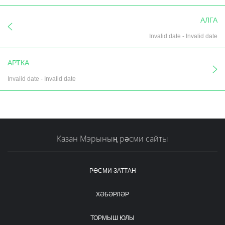
АЛГА
Invalid date
-
Invalid date
АРТКА
Invalid date
-
Invalid date
Казан Мэрының рәсми сайты
РӘСМИ ЗАТТАН
ХӘБӘРЛӘР
ТОРМЫШ ЮЛЫ