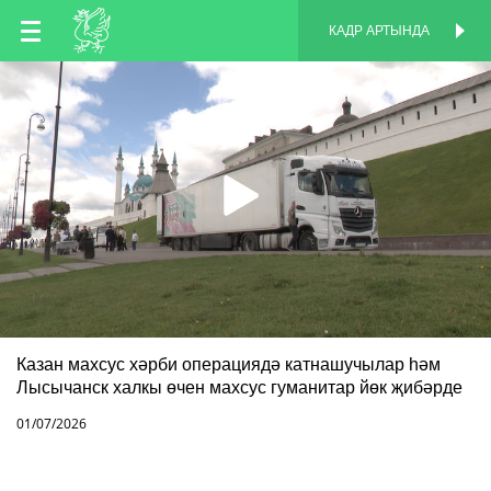
TT
КАДР АРТЫНДА
КАДР АРТЫНДА
EN
RU
Казан махсус хәрби операциядә катнашучылар һәм
Лысычанск халкы өчен махсус гуманитар йөк җибәрде
01/07/2026