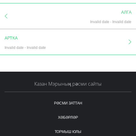
АЛГА
Invalid date
-
Invalid date
АРТКА
Invalid date
-
Invalid date
Казан Мэрының рәсми сайты
РӘСМИ ЗАТТАН
ХӘБӘРЛӘР
ТОРМЫШ ЮЛЫ