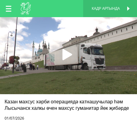
TT
КАДР АРТЫНДА
КАДР АРТЫНДА
EN
RU
Казан махсус хәрби операциядә катнашучылар һәм
Лысычанск халкы өчен махсус гуманитар йөк җибәрде
01/07/2026