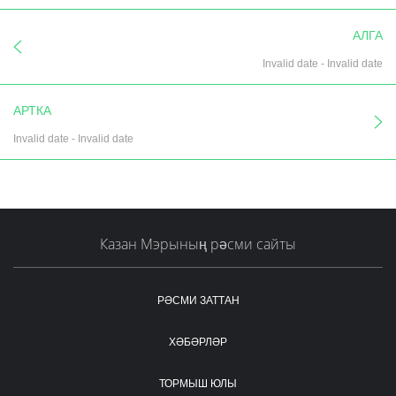
АЛГА
Invalid date
-
Invalid date
АРТКА
Invalid date
-
Invalid date
Казан Мэрының рәсми сайты
РӘСМИ ЗАТТАН
ХӘБӘРЛӘР
ТОРМЫШ ЮЛЫ