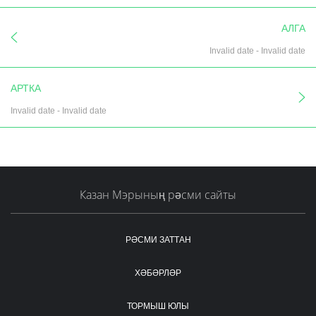
АЛГА
Invalid date
-
Invalid date
АРТКА
Invalid date
-
Invalid date
Казан Мэрының рәсми сайты
РӘСМИ ЗАТТАН
ХӘБӘРЛӘР
ТОРМЫШ ЮЛЫ