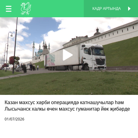
TT
КАДР АРТЫНДА
КАДР АРТЫНДА
EN
RU
Казан махсус хәрби операциядә катнашучылар һәм
Лысычанск халкы өчен махсус гуманитар йөк җибәрде
01/07/2026