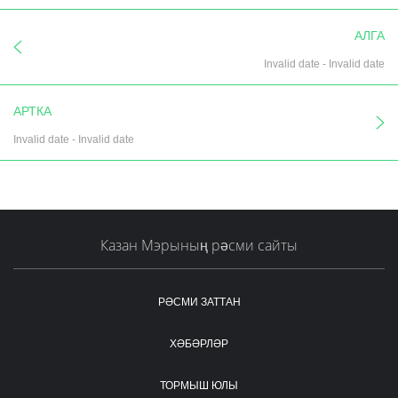
АЛГА
Invalid date
-
Invalid date
АРТКА
Invalid date
-
Invalid date
Казан Мэрының рәсми сайты
РӘСМИ ЗАТТАН
ХӘБӘРЛӘР
ТОРМЫШ ЮЛЫ