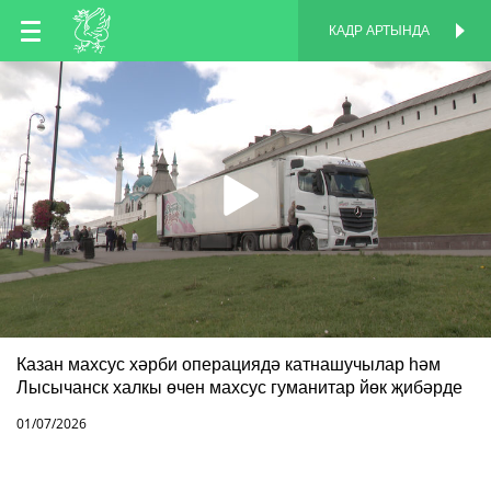
TT
КАДР АРТЫНДА
КАДР АРТЫНДА
EN
RU
Казан махсус хәрби операциядә катнашучылар һәм
Лысычанск халкы өчен махсус гуманитар йөк җибәрде
01/07/2026