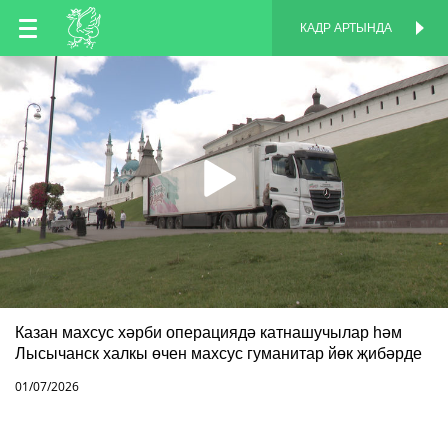
TT
КАДР АРТЫНДА
КАДР АРТЫНДА
EN
RU
Казан махсус хәрби операциядә катнашучылар һәм
Лысычанск халкы өчен махсус гуманитар йөк җибәрде
01/07/2026