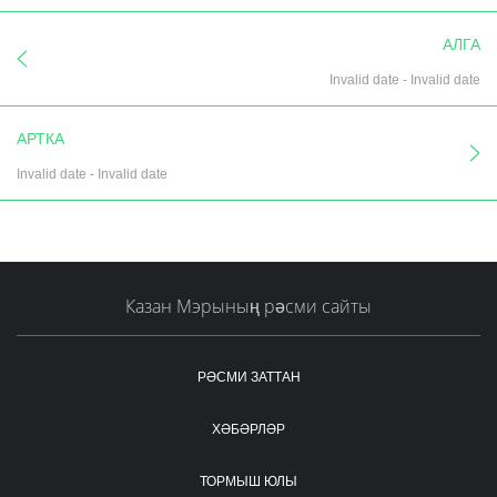
АЛГА
Invalid date
-
Invalid date
АРТКА
Invalid date
-
Invalid date
Казан Мэрының рәсми сайты
РӘСМИ ЗАТТАН
ХӘБӘРЛӘР
ТОРМЫШ ЮЛЫ