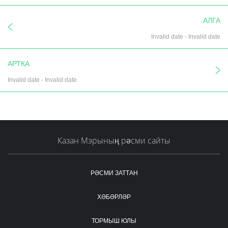
АЛГА
Invalid date
-
Invalid date
АРТКА
Invalid date
-
Invalid date
Казан Мэрының рәсми сайты
РӘСМИ ЗАТТАН
ХӘБӘРЛӘР
ТОРМЫШ ЮЛЫ