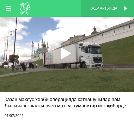
TT
КАДР АРТЫНДА
КАДР АРТЫНДА
EN
RU
Казан махсус хәрби операциядә катнашучылар һәм
Лысычанск халкы өчен махсус гуманитар йөк җибәрде
01/07/2026