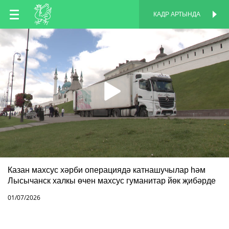
TT
КАДР АРТЫНДА
КАДР АРТЫНДА
EN
RU
Казан махсус хәрби операциядә катнашучылар һәм
Лысычанск халкы өчен махсус гуманитар йөк җибәрде
01/07/2026