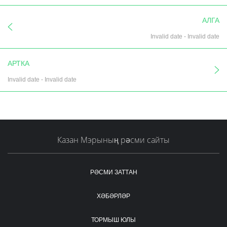
АЛГА
Invalid date
-
Invalid date
АРТКА
Invalid date
-
Invalid date
Казан Мэрының рәсми сайты
РӘСМИ ЗАТТАН
ХӘБӘРЛӘР
ТОРМЫШ ЮЛЫ