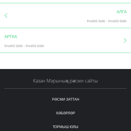
АЛГА
Invalid date
-
Invalid date
АРТКА
Invalid date
-
Invalid date
Казан Мэрының рәсми сайты
РӘСМИ ЗАТТАН
ХӘБӘРЛӘР
ТОРМЫШ ЮЛЫ