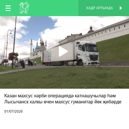
TT
КАДР АРТЫНДА
КАДР АРТЫНДА
EN
RU
Казан махсус хәрби операциядә катнашучылар һәм
Лысычанск халкы өчен махсус гуманитар йөк җибәрде
01/07/2026