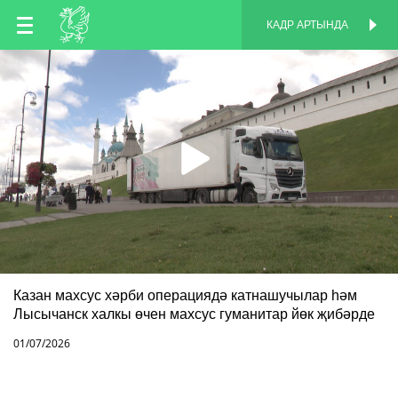
TT
КАДР АРТЫНДА
КАДР АРТЫНДА
EN
RU
Казан махсус хәрби операциядә катнашучылар һәм
Лысычанск халкы өчен махсус гуманитар йөк җибәрде
01/07/2026