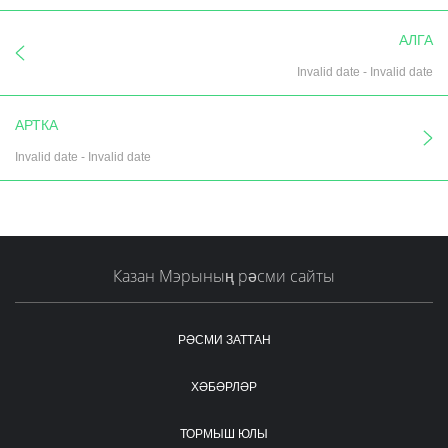
АЛГА
Invalid date
-
Invalid date
АРТКА
Invalid date
-
Invalid date
Казан Мэрының рәсми сайты
РӘСМИ ЗАТТАН
ХӘБӘРЛӘР
ТОРМЫШ ЮЛЫ