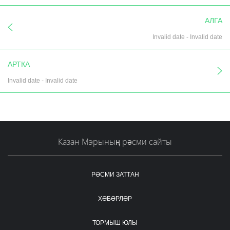
АЛГА
Invalid date
-
Invalid date
АРТКА
Invalid date
-
Invalid date
Казан Мэрының рәсми сайты
РӘСМИ ЗАТТАН
ХӘБӘРЛӘР
ТОРМЫШ ЮЛЫ