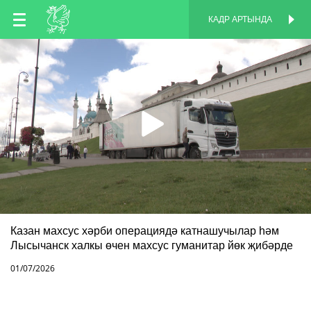
TT
КАДР АРТЫНДА
КАДР АРТЫНДА
EN
RU
Казан махсус хәрби операциядә катнашучылар һәм
Лысычанск халкы өчен махсус гуманитар йөк җибәрде
01/07/2026