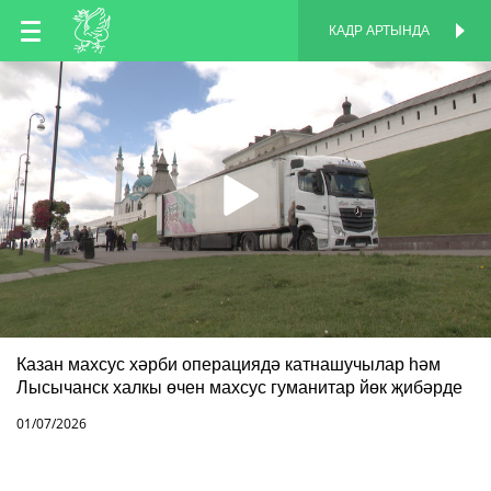
TT
КАДР АРТЫНДА
КАДР АРТЫНДА
EN
RU
Казан махсус хәрби операциядә катнашучылар һәм
Лысычанск халкы өчен махсус гуманитар йөк җибәрде
01/07/2026