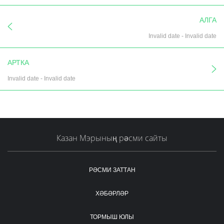
АЛГА
Invalid date
-
Invalid date
АРТКА
Invalid date
-
Invalid date
Казан Мэрының рәсми сайты
РӘСМИ ЗАТТАН
ХӘБӘРЛӘР
ТОРМЫШ ЮЛЫ