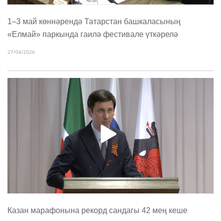
1–3 май көннәрендә Татарстан башкаласының
«Елмай» паркында гаилә фестивале үткәрелә
27/04/2026
Казан марафонына рекорд сандагы 42 мең кеше