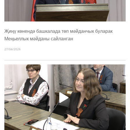
Җиңү көнендә башкалада төп мәйданчык буларак
Меңьеллык мәйданы сайланган
27/04/2026