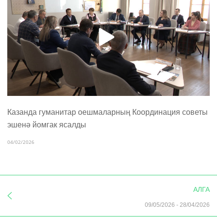
Казанда гуманитар оешмаларның Координация советы
эшенә йомгак ясалды
04/02/2026
АЛГА
09/05/2026
-
28/04/2026