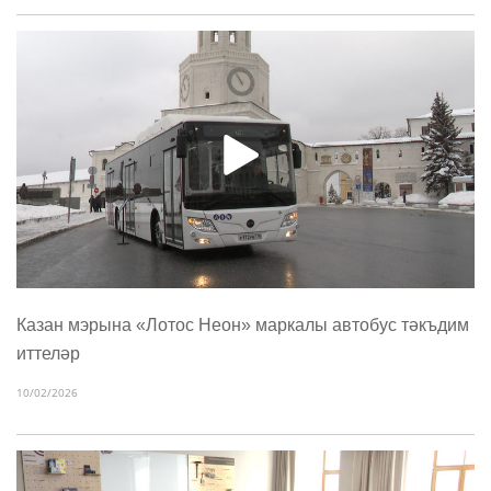
Казан мэрына «Лотос Неон» маркалы автобус тәкъдим
иттеләр
10/02/2026