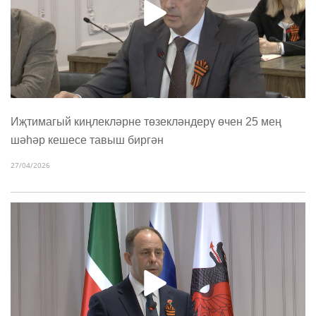
Иҗтимагый киңлекләрне төзекләндерү өчен 25 мең
шәһәр кешесе тавыш биргән
27/04/2026