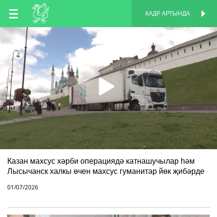
TT
КАДР АРТЫНДА
КАДР АРТЫНДА
EN
RU
Казан махсус хәрби операциядә катнашучылар һәм
Лысычанск халкы өчен махсус гуманитар йөк җибәрде
01/07/2026