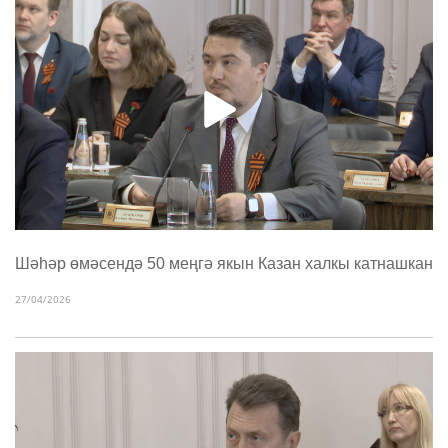
Шәһәр өмәсендә 50 меңгә якын Казан халкы катнашкан
27/04/2026