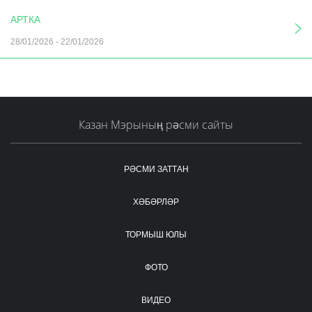
АРТКА
28/01/2026
-
22/01/2026
Казан Мэрының рәсми сайты
РӘСМИ ЗАТТАН
ХӘБӘРЛӘР
ТОРМЫШ ЮЛЫ
ФОТО
ВИДЕО