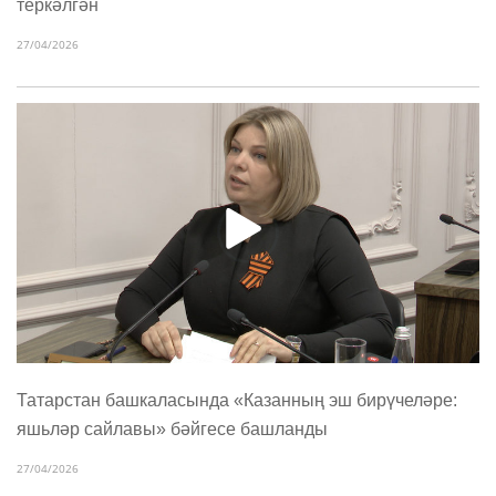
теркәлгән
27/04/2026
Татарстан башкаласында «Казанның эш бирүчеләре:
яшьләр сайлавы» бәйгесе башланды
27/04/2026