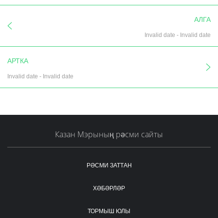
АЛГА
Invalid date
-
Invalid date
АРТКА
Invalid date
-
Invalid date
Казан Мэрының рәсми сайты
РӘСМИ ЗАТТАН
ХӘБӘРЛӘР
ТОРМЫШ ЮЛЫ