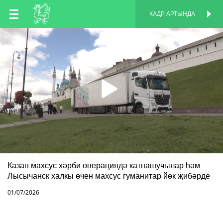
TT
КАДР АРТЫНДА
КАДР АРТЫНДА
EN
RU
Казан махсус хәрби операциядә катнашучылар һәм
Лысычанск халкы өчен махсус гуманитар йөк җибәрде
01/07/2026