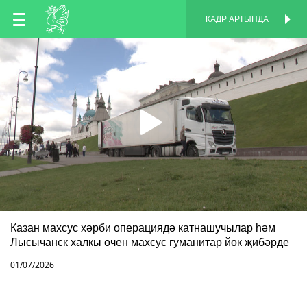
TT
КАДР АРТЫНДА
КАДР АРТЫНДА
EN
RU
Казан махсус хәрби операциядә катнашучылар һәм
Лысычанск халкы өчен махсус гуманитар йөк җибәрде
01/07/2026