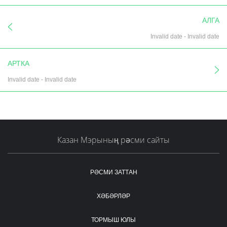
АЛГА
Invalid date
-
Invalid date
АРТКА
Invalid date
-
Invalid date
Казан Мэрының рәсми сайты
РӘСМИ ЗАТТАН
ХӘБӘРЛӘР
ТОРМЫШ ЮЛЫ