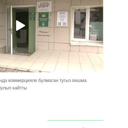
нда коммерцияле булмаган тугыз оешма
булып кайтты