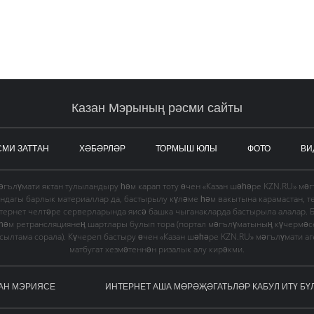
Казан Мэрының рәсми сайты
СМИ ЗАТТАН
ХӘБӘРЛӘР
ТОРМЫШ ЮЛЫ
ФОТО
ВИ
гълүмати яктан тулыландыру һәм карап тоту өчен «Казан шәһәре KZN.RU» мә
ындагы барлык материаллар да, бастырылу күләме һәм вакытына карамастан, т
тернет челтәре серверларында яисә башка чыганакларда бастырыла алалар. 
 һәм ретрансляциянең шартлары булып тора (портал мәгълүматының күчермә
в сылтама сорала). Күчереп бастыру өчен «Казан шәһәре KZN.RU» мәгълүмати а
матбугат хезмәтеннән ризалык алу кирәкми.
АН МЭРИЯСЕ
ИНТЕРНЕТ АША МӨРӘҖӘГАТЬЛӘР КАБУЛ ИТҮ БҮ