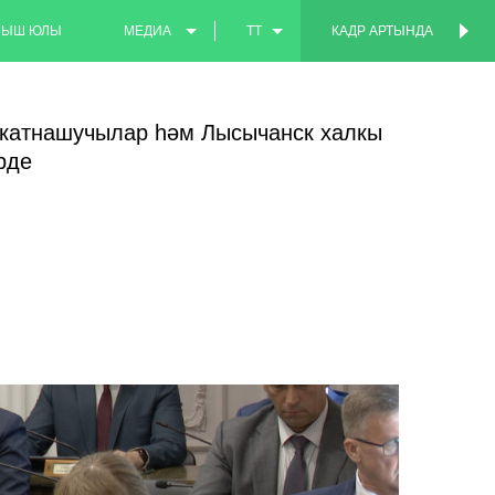
МЫШ ЮЛЫ
МЕДИА
TT
КАДР АРТЫНДА
КАДР АРТЫНДА
ФОТО
EN
 катнашучылар һәм Лысычанск халкы
ВИДЕО
RU
рде