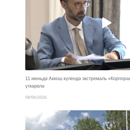
11 июньдә Аккош күлендә экстремаль «Корпор
үткәрелә
08/06/2026