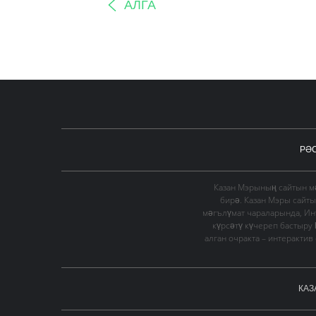
АЛГА
РӘ
Казан Мэрының сайтын мә
бирә. Казан Мэры сайт
мәгълүмат чараларында, Ин
күрсәтү күчереп бастыру
алган очракта – интеракти
КАЗ