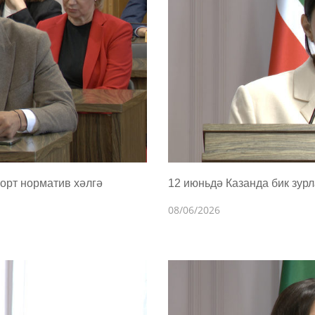
орт норматив хәлгә
12 июньдә Казанда бик зур
08/06/2026