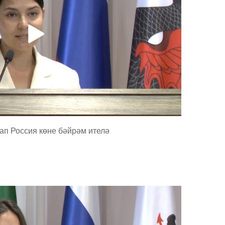
лап Россия көне бәйрәм ителә