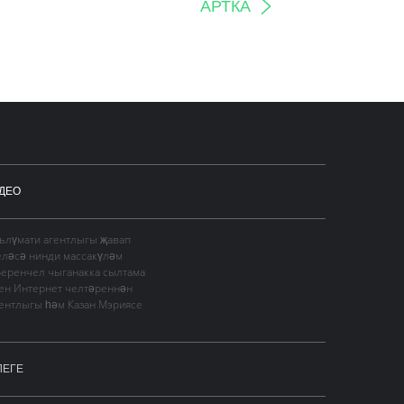
АРТКА
ДЕО
гълүмати агентлыгы җавап
еләсә нинди массакүләм
Беренчел чыганакка сылтама
сен Интернет челтәреннән
гентлыгы һәм Казан Мэриясе
ЛЕГЕ