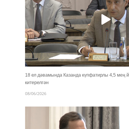
18 ел дәвамында Казанда күпфатирлы 4,5 мең й
китерелгән
08/06/2026