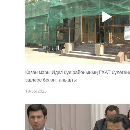
Казан мэры Идел буе районының ГХАТ бүлегенд
эшләре белән танышты
10/06/2026