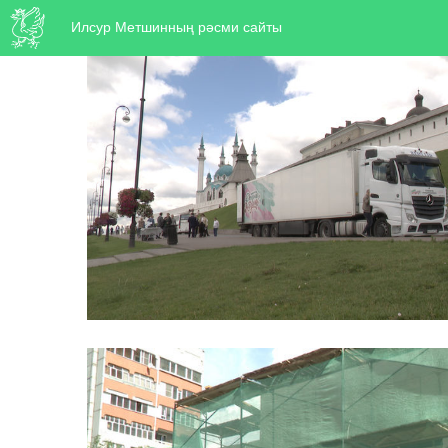
Илсур Метшинның рәсми сайты