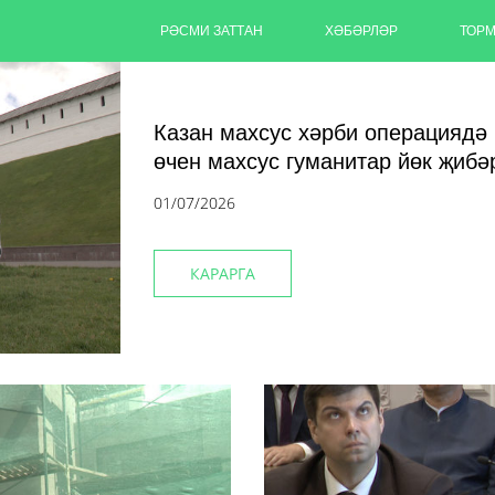
РӘСМИ ЗАТТАН
ХӘБӘРЛӘР
ТОР
Казан махсус хәрби операциядә
өчен махсус гуманитар йөк җибә
01/07/2026
КАРАРГА