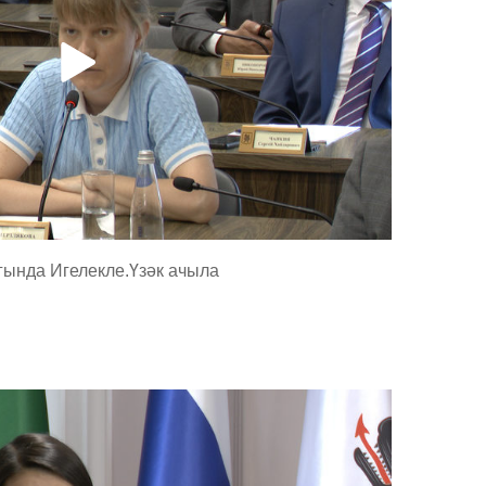
гында Игелекле.Үзәк ачыла