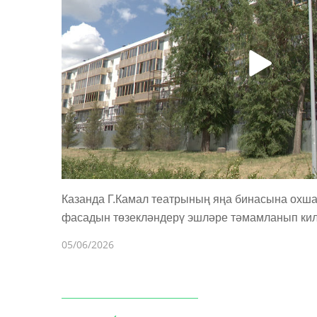
Казанда Г.Камал театрының яңа бинасына охш
фасадын төзекләндерү эшләре тәмамланып ки
05/06/2026