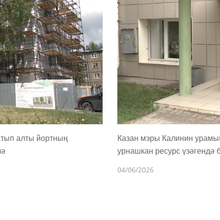
атып алты йортның
Казан мэры Калинин урамы
лә
урнашкан ресурс үзәгендә 
04/06/2026