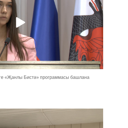
йге «Җанлы Бистә» программасы башлана