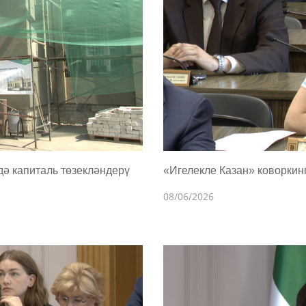
ә капиталь төзекләндерү
«Игелекле Казан» коворкин
08/06/2026