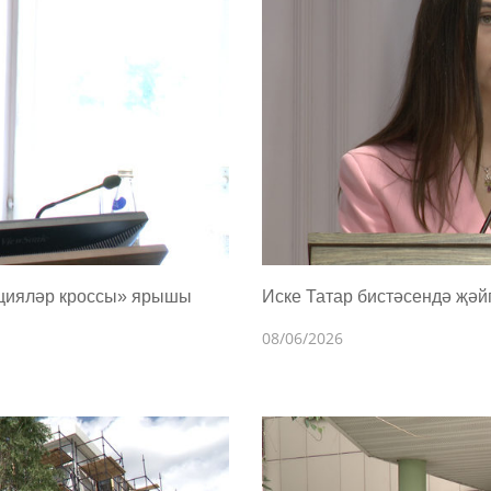
ацияләр кроссы» ярышы
Иске Татар бистәсендә җә
08/06/2026