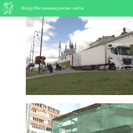
Илсур Метшинның рәсми сайты