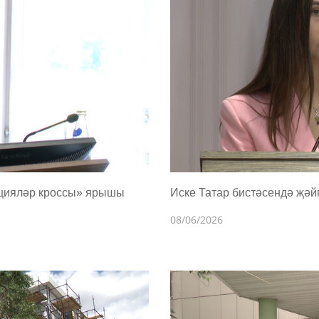
ацияләр кроссы» ярышы
Иске Татар бистәсендә җә
08/06/2026