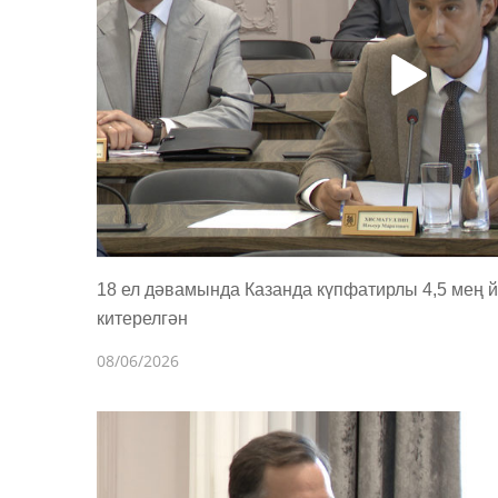
18 ел дәвамында Казанда күпфатирлы 4,5 мең й
китерелгән
08/06/2026