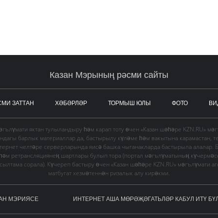
Казан Мэрының рәсми сайты
СМИ ЗАТТАН
ХӘБӘРЛӘР
ТОРМЫШ ЮЛЫ
ФОТО
ВИ
гълүмати яктан тулыландыру һәм карап тоту өчен «Казан шәһәре KZN.RU» мә
ындагы барлык материаллар да, бастырылу күләме һәм вакытына карамастан, т
тернет челтәре серверларында яисә башка чыганакларда бастырыла алалар. 
 һәм ретрансляциянең шартлары булып тора (портал мәгълүматының күчермә
в сылтама сорала). Күчереп бастыру өчен «Казан шәһәре KZN.RU» мәгълүмати а
матбугат хезмәтеннән ризалык алу кирәкми.
АН МЭРИЯСЕ
ИНТЕРНЕТ АША МӨРӘҖӘГАТЬЛӘР КАБУЛ ИТҮ БҮ