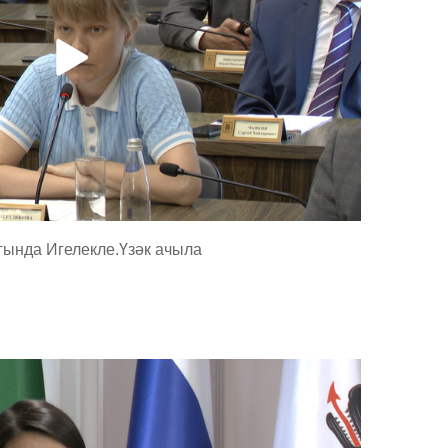
гында Игелекле.Үзәк ачыла