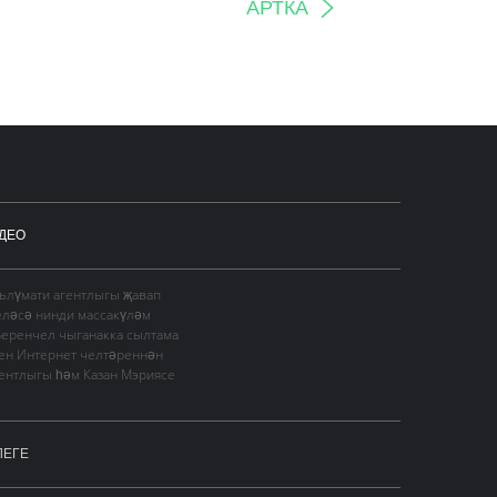
АРТКА
ДЕО
гълүмати агентлыгы җавап
еләсә нинди массакүләм
Беренчел чыганакка сылтама
сен Интернет челтәреннән
гентлыгы һәм Казан Мэриясе
ЛЕГЕ