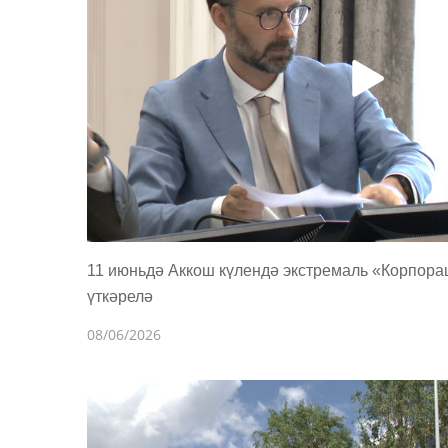
11 июньдә Аккош күлендә экстремаль «Корпор
үткәрелә
08/06/2026