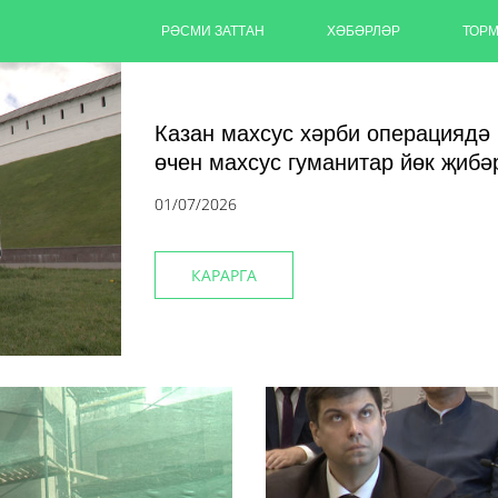
РӘСМИ ЗАТТАН
ХӘБӘРЛӘР
ТОР
Казан махсус хәрби операциядә
өчен махсус гуманитар йөк җибә
01/07/2026
КАРАРГА