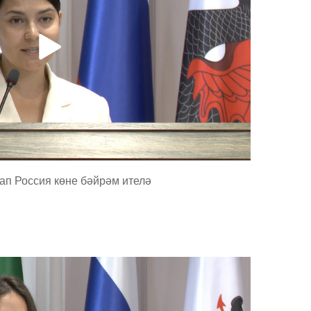
лап Россия көне бәйрәм ителә