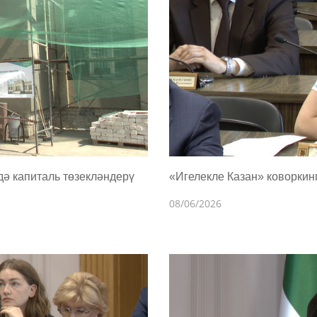
ә капиталь төзекләндерү
«Игелекле Казан» коворкин
08/06/2026