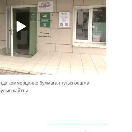
нда коммерцияле булмаган тугыз оешма
булып кайтты