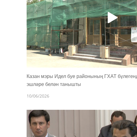
Казан мэры Идел буе районының ГХАТ бүлегенд
эшләре белән танышты
10/06/2026