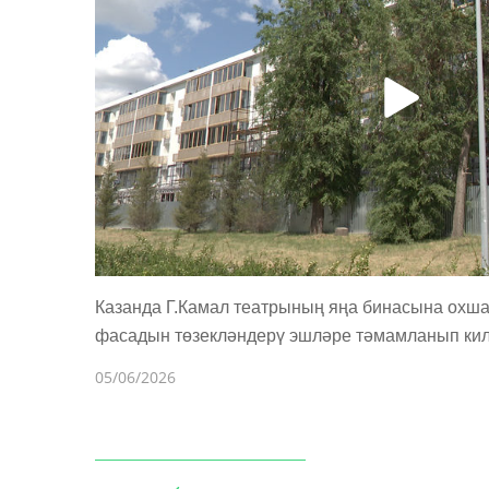
Казанда Г.Камал театрының яңа бинасына охш
фасадын төзекләндерү эшләре тәмамланып ки
05/06/2026