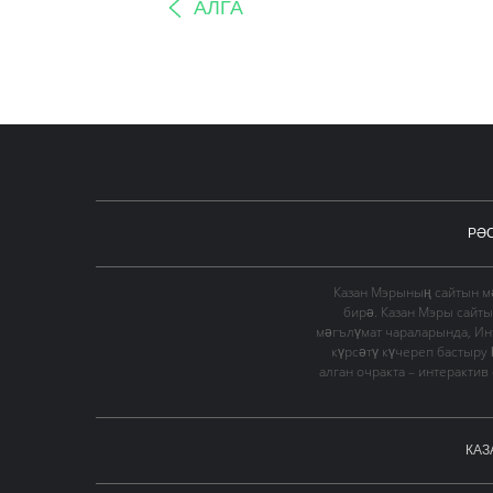
АЛГА
РӘ
Казан Мэрының сайтын мә
бирә. Казан Мэры сайт
мәгълүмат чараларында, Ин
күрсәтү күчереп бастыру
алган очракта – интеракти
КАЗ