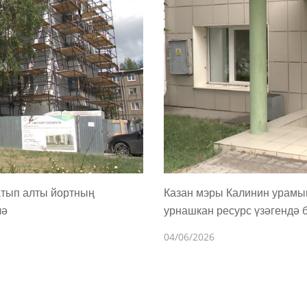
атып алты йортның
Казан мэры Калинин урамы
лә
урнашкан ресурс үзәгендә 
04/06/2026