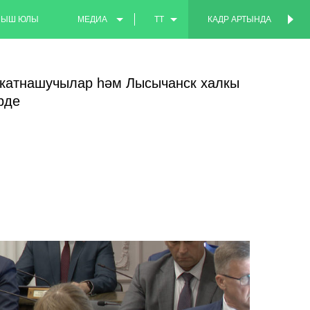
МЫШ ЮЛЫ
МЕДИА
TT
КАДР АРТЫНДА
КАДР АРТЫНДА
ФОТО
EN
 катнашучылар һәм Лысычанск халкы
ВИДЕО
RU
рде