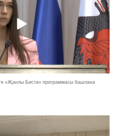
йге «Җанлы Бистә» программасы башлана