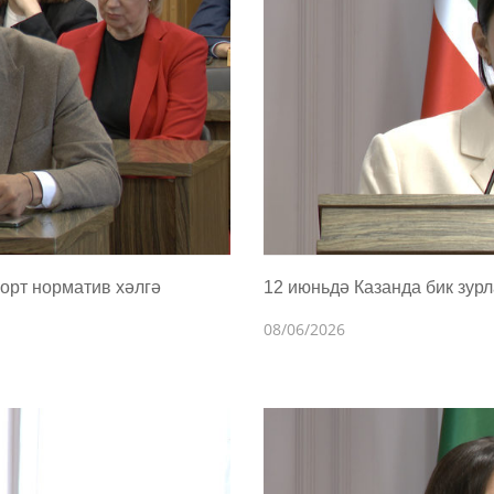
орт норматив хәлгә
12 июньдә Казанда бик зур
08/06/2026