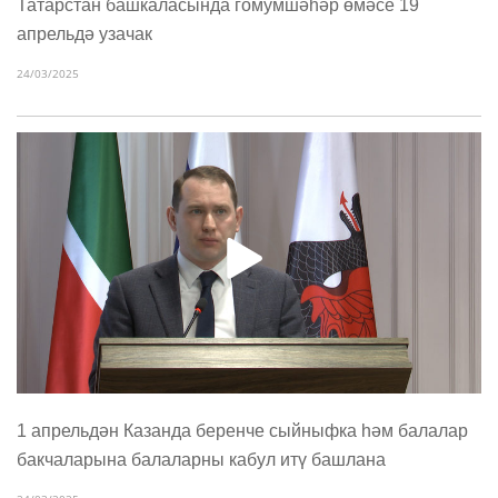
Татарстан башкаласында гомумшәһәр өмәсе 19
апрельдә узачак
24/03/2025
1 апрельдән Казанда беренче сыйныфка һәм балалар
бакчаларына балаларны кабул итү башлана