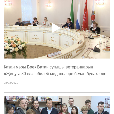
Казан мэры Бөек Ватан сугышы ветераннарын
«Җиңүгә 80 ел» юбилей медальләре белән бүләкләде
28/03/2025