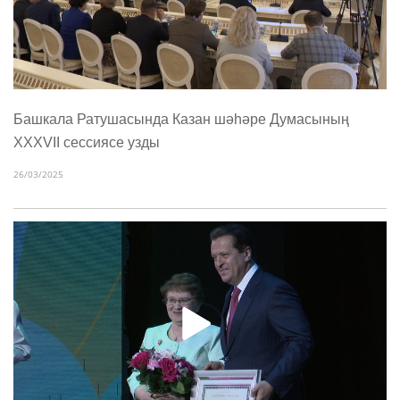
Башкала Ратушасында Казан шәһәре Думасының
XXXVII сессиясе узды
26/03/2025