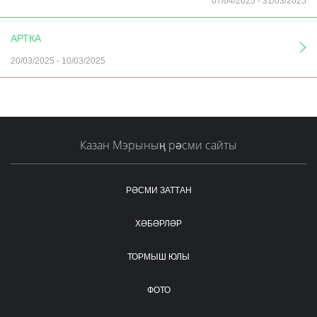
07/04/2025
-
31/03/2025
АРТКА
20/03/2025
-
10/03/2025
Казан Мэрының рәсми сайты
РӘСМИ ЗАТТАН
ХӘБӘРЛӘР
ТОРМЫШ ЮЛЫ
ФОТО