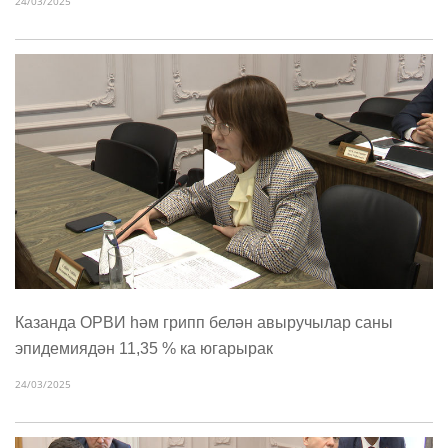
24/03/2025
Казанда ОРВИ һәм грипп белән авыручылар саны
эпидемиядән 11,35 % ка югарырак
24/03/2025