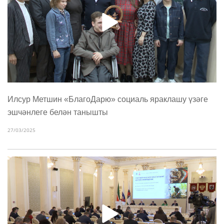
Илсур Метшин «БлагоДарю» социаль яраклашу үзәге
эшчәнлеге белән танышты
27/03/2025