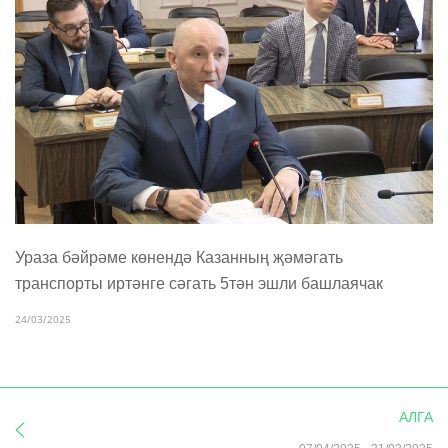
Ураза бәйрәме көнендә Казанның җәмәгать
транспорты иртәнге сәгать 5тән эшли башлаячак
24/03/2025
АЛГА