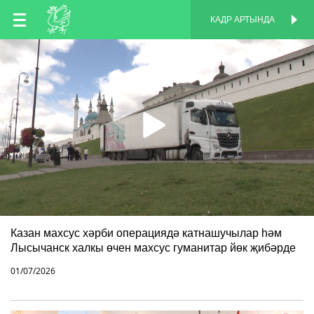
TT
КАДР АРТЫНДА
КАДР АРТЫНДА
EN
RU
Казан махсус хәрби операциядә катнашучылар һәм
Лысычанск халкы өчен махсус гуманитар йөк җибәрде
01/07/2026