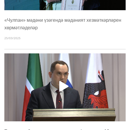
«Чулпан» мәдәни үзәгендә мәдәният хезмәткәрләрен
хөрмәтләделәр
25/03/2025