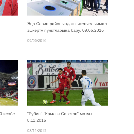
Яңа Савин районындагы икенчел чимал
эшкәртү пунктларына бару, 09.06.2016
09/06/2016
0 исәбе
"Рубин"-"Крылья Советов" матчы
8.11.2015
08/11/2015