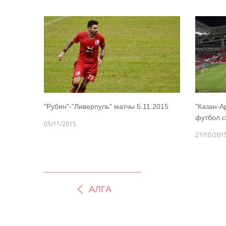
"Рубин"-"Ливерпуль" матчы 5.11.2015
"Казан-А
футбол 
05/11/2015
27/10/201
АЛГА