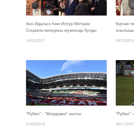
Анн Идальго һәм Илсур Метшин
Курчак т
Социаль-көнкүреш музеенда булды
ачылыш
16/02/2017
29/12/201
"Рубин" - "Мордовия" матчы
"Рубин" 
21/03/2016
30/11/201