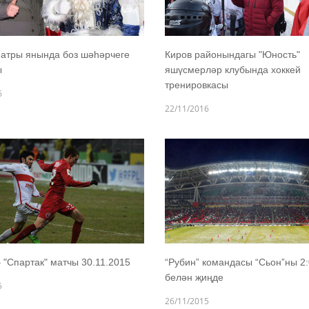
еатры янында боз шәһәрчеге
Киров районындагы "Юность"
ы
яшүсмерләр клубында хоккей
тренировкасы
6
22/11/2016
– "Спартак" матчы 30.11.2015
“Рубин” командасы “Сьон”ны 2:
белән җиңде
5
26/11/2015