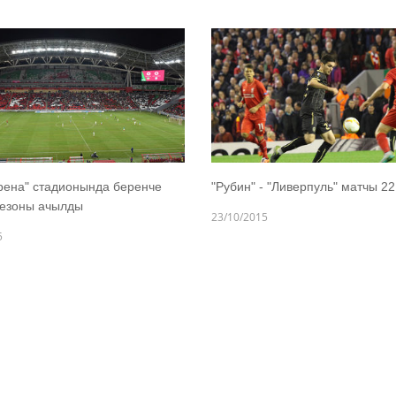
рена" стадионында беренче
"Рубин" - "Ливерпуль" матчы 22
сезоны ачылды
23/10/2015
5