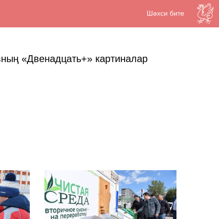
Шәхси бите
вның «Двенадцать+» картиналар