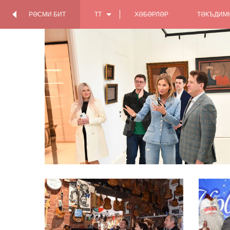
РӘСМИ БИТ
TT
ХӘБӘРЛӘР
ТӘКЪДИМ
КАДР
РӘСМИ БИТ
АРТЫНДА
EN
RU