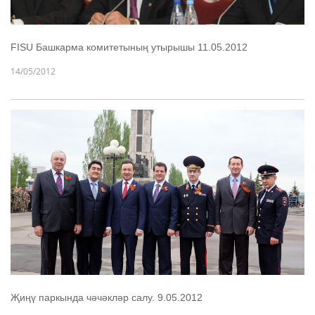
FISU Башкарма комитетының утырышы 11.05.2012
14/05/2012
Җиңү паркында чәчәкләр салу. 9.05.2012