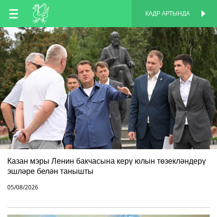
TT
КАДР АРТЫНДА
КАДР АРТЫНДА
EN
RU
Казан мэры Ленин бакчасына керү юлын төзекләндерү
эшләре белән танышты
05/08/2026