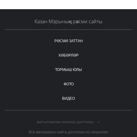
Казан Мэрының рәсми сайты
РӘСМИ ЗАТТАН
ХӘБӘРЛӘР
ТОРМЫШ ЮЛЫ
ФОТО
ВИДЕО
МӘГЪЛҮМАТНЫ КУЛЛАНУ ШАРТЛАРЫ
Все материалы сайта доступны по лицензии: