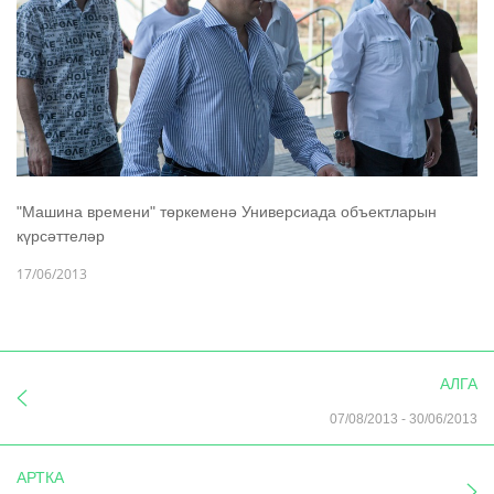
"Машина времени" төркеменә Универсиада объектларын
күрсәттеләр
17/06/2013
АЛГА
07/08/2013
-
30/06/2013
АРТКА