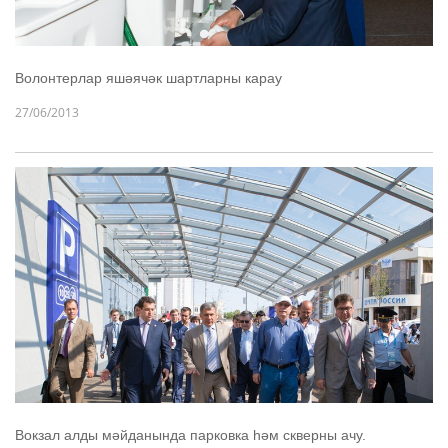
Волонтерлар яшәячәк шартларны карау
27/06/2013
Вокзал алды мәйданында парковка һәм скверны ачу.