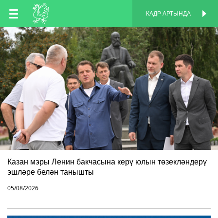
TT
КАДР АРТЫНДА
КАДР АРТЫНДА
EN
RU
Казан мэры Ленин бакчасына керү юлын төзекләндерү
эшләре белән танышты
05/08/2026