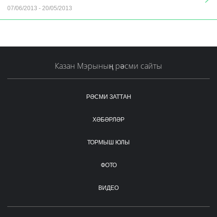
07/06/2013
-
20/05/2013
Казан Мэрының рәсми сайты
РӘСМИ ЗАТТАН
ХӘБӘРЛӘР
ТОРМЫШ ЮЛЫ
ФОТО
ВИДЕО