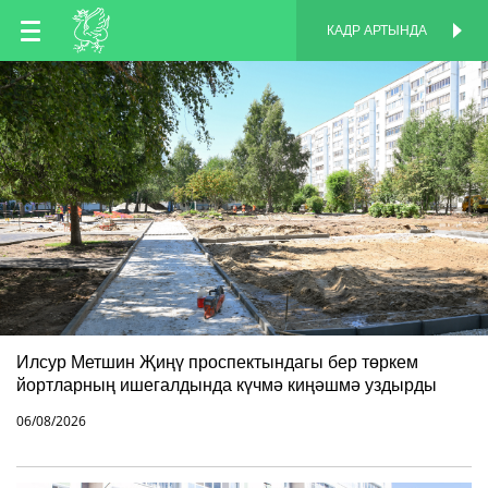
TT
КАДР АРТЫНДА
КАДР АРТЫНДА
EN
RU
Илсур Метшин Җиңү проспектындагы бер төркем
йортларның ишегалдында күчмә киңәшмә уздырды
06/08/2026