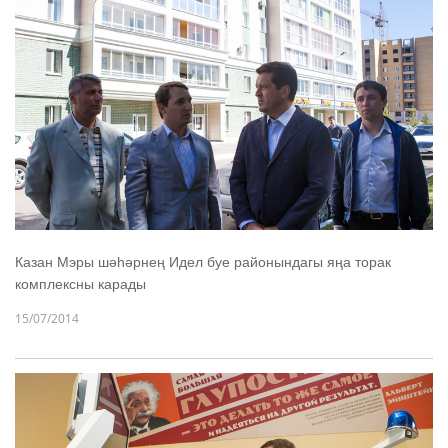
Казан Мэры шәһәрнең Идел буе районындагы яңа торак
комплексны карады
15/07/2014