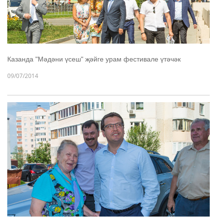
Казанда "Мәдәни үсеш" җәйге урам фестивале үтәчәк
09/07/2014