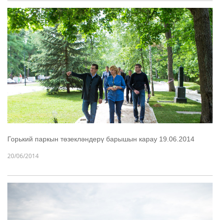
Горький паркын төзекләндерү барышын карау 19.06.2014
20/06/2014