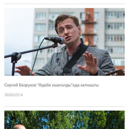
Сергей Безруков "Әдәби ишегалды"нда катнашты
30/06/2014