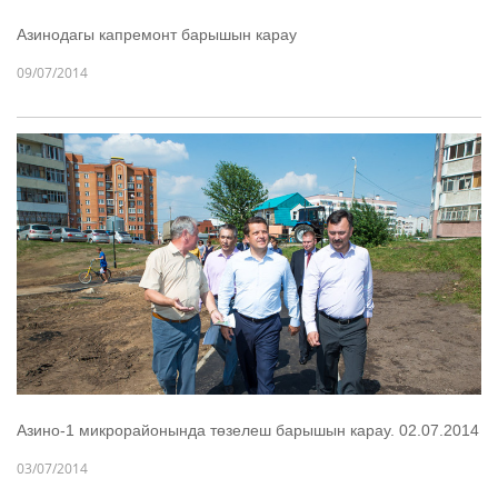
Азинодагы капремонт барышын карау
09/07/2014
Азино-1 микрорайонында төзелеш барышын карау. 02.07.2014
03/07/2014