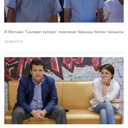
И.Метшин "Салават күпере" төзелеше барышы белән танышты
26/06/2014