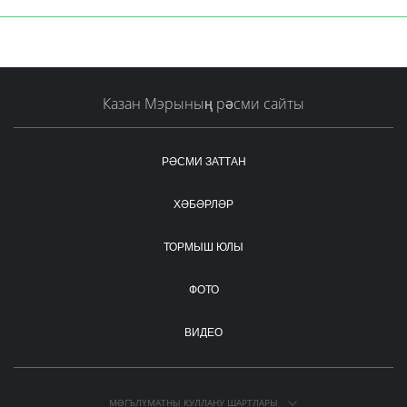
Казан Мэрының рәсми сайты
РӘСМИ ЗАТТАН
ХӘБӘРЛӘР
ТОРМЫШ ЮЛЫ
ФОТО
ВИДЕО
МӘГЪЛҮМАТНЫ КУЛЛАНУ ШАРТЛАРЫ