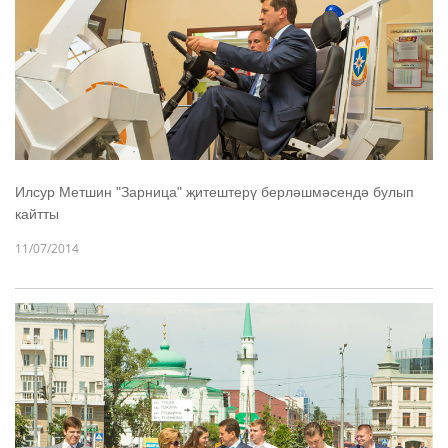
Илсур Метшин "Зарница" җитештерү берләшмәсендә булып
кайтты
11/07/2014