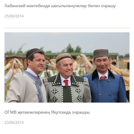
Хабенский мәктәбендә шөгыльләнүчеләр белән очрашу
25/06/2014
ОГМВ җитәкчеләренең Якутскида очрашуы
23/06/2014