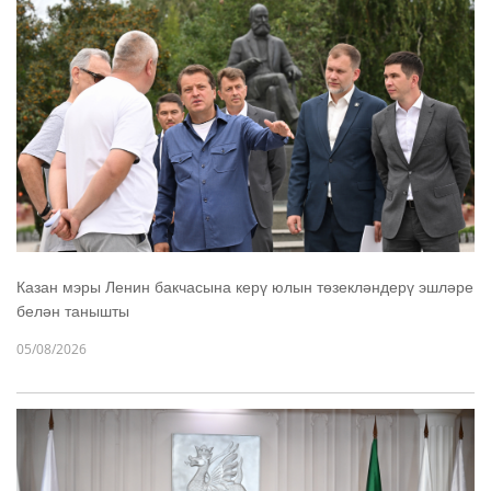
Казан мэры Ленин бакчасына керү юлын төзекләндерү эшләре
белән танышты
05/08/2026