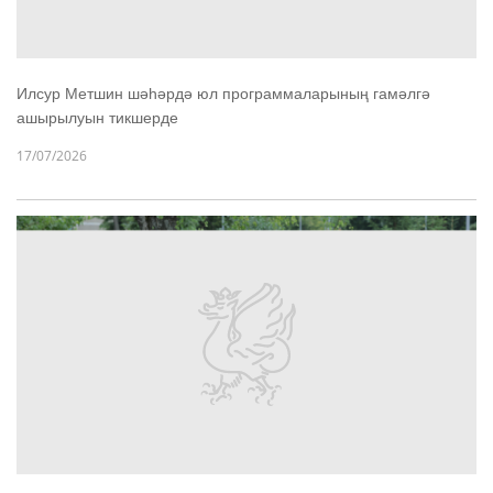
Илсур Метшин шәһәрдә юл программаларының гамәлгә
ашырылуын тикшерде
17/07/2026