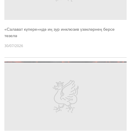
«Салават күпере»ндә иң зур инклюзив үзәкләрнең берсе
төзелә
30/07/2026