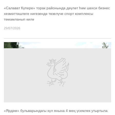
«Салават Күпере» торак районында дәүләт һәм шәхси бизнес
хезмәттәшлеге нигезендә төзелүче спорт комплексы
тәмамланып килә
29/07/2026
«Ярдәм» бульварындагы күл янына 4 мең үсемлек утыртыла