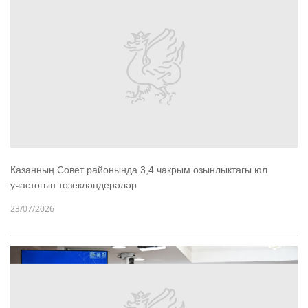
Казанның Совет районында 3,4 чакрым озынлыктагы юл
участогын төзекләндерәләр
23/07/2026