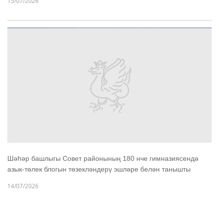
15/07/2026
Шәһәр башлыгы Совет районының 180 нче гимназиясендә
азык-төлек блогын төзекләндерү эшләре белән танышты
14/07/2026