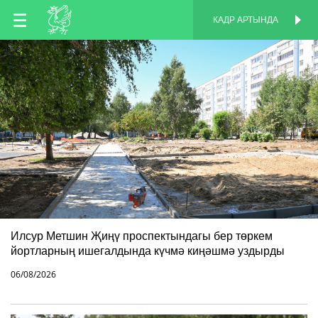
TT
КАДР АРТЫНДА
КАДР АРТЫНДА
EN
RU
Илсур Метшин Җиңү проспектындагы бер төркем
йортларның ишегалдында күчмә киңәшмә уздырды
06/08/2026