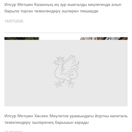
Илсур Метшин Казанның иң зур ишегалды киңлегендә алып
барыла торган төзекләндерү эшләрен тикшерде
16/07/2026
Илсур Метшин Хөсәен Мәүлитов урамындагы йортны капиталь
төзекләндерү эшләренең барышын карады