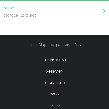
АРТКА
06/07/2026
-
25/06/2026
Казан Мэрының рәсми сайты
РӘСМИ ЗАТТАН
ХӘБӘРЛӘР
ТОРМЫШ ЮЛЫ
ФОТО
ВИДЕО