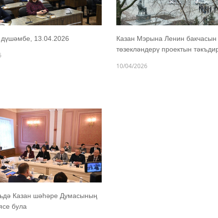
дүшәмбе, 13.04.2026
Казан Мэрына Ленин бакчасын
төзекләндерү проектын тәкъди
6
10/04/2026
льдә Казан шәһәре Думасының
иясе була