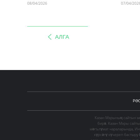
08/04/2026
07/04/202
АЛГА
РӘ
Казан Мэрының сайтын мә
бирә. Казан Мэры сайт
мәгълүмат чараларында, Ин
күрсәтү күчереп бастыру