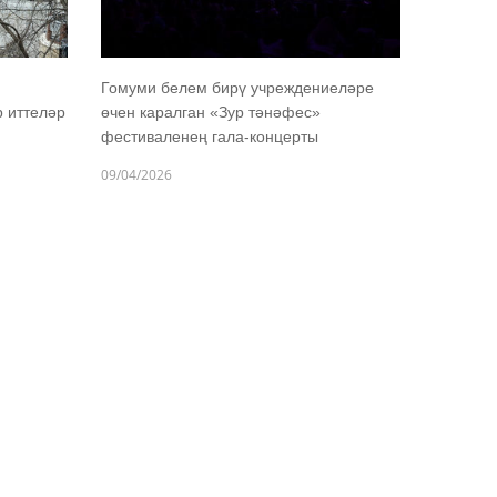
Гомуми белем бирү учреждениеләре
р иттеләр
өчен каралган «Зур тәнәфес»
фестиваленең гала-концерты
09/04/2026