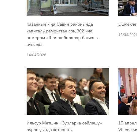
Казанның Яңа Савин районында
Эшлекле 
капиталь ремонттан соң 302 нче
13/04/202
номерлы «Шаян» балалар бакчасы
ачылды
14/04/2026
Ильсур Метшин «Зурларча сөйләшү»
15 апре
очрашуында катнашты
VII сесс