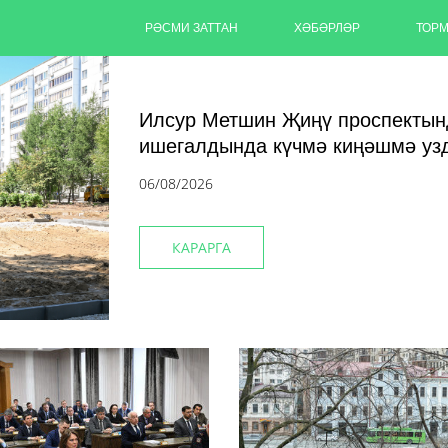
РӘСМИ ЗАТТАН
ХӘБӘРЛӘР
ТОР
Илсур Метшин Җиңү проспектын
ишегалдында күчмә киңәшмә у
06/08/2026
КАРАРГА