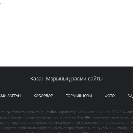
6
Казан Мэрының рәсми сайты
СМИ ЗАТТАН
ХӘБӘРЛӘР
ТОРМЫШ ЮЛЫ
ФОТО
ВИ
гълүмати яктан тулыландыру һәм карап тоту өчен «Казан шәһәре KZN.RU» мә
ындагы барлык материаллар да, бастырылу күләме һәм вакытына карамастан, т
тернет челтәре серверларында яисә башка чыганакларда бастырыла алалар. 
 һәм ретрансляциянең шартлары булып тора (портал мәгълүматының күчермә