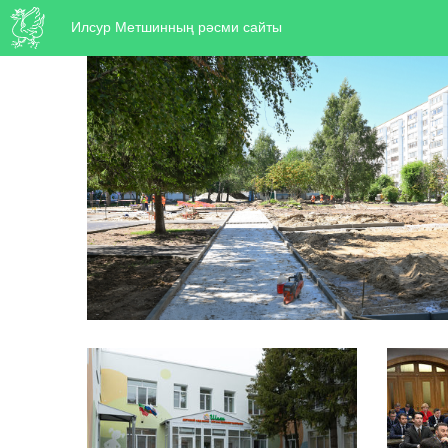
Илсур Метшинның рәсми сайты