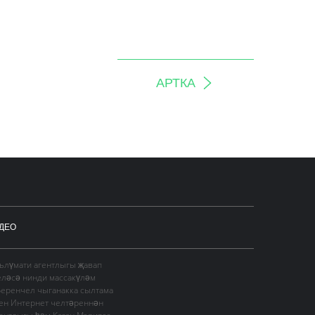
АРТКА
ДЕО
гълүмати агентлыгы җавап
еләсә нинди массакүләм
Беренчел чыганакка сылтама
сен Интернет челтәреннән