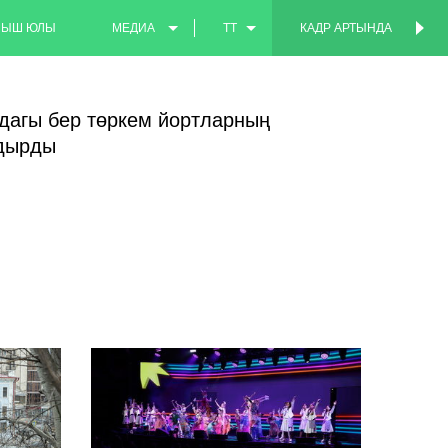
МЫШ ЮЛЫ
МЕДИА
TT
КАДР АРТЫНДА
КАДР АРТЫНДА
ФОТО
EN
дагы бер төркем йортларның
ВИДЕО
RU
здырды