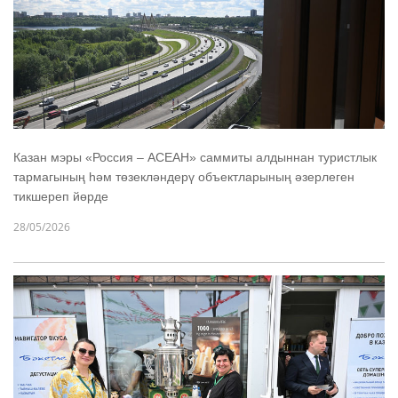
Казан мэры «Россия – АСЕАН» саммиты алдыннан туристлык
тармагының һәм төзекләндерү объектларының әзерлеген
тикшереп йөрде
28/05/2026