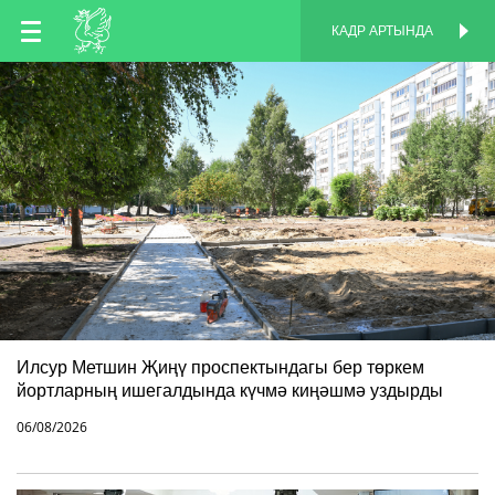
TT
КАДР АРТЫНДА
КАДР АРТЫНДА
EN
RU
Илсур Метшин Җиңү проспектындагы бер төркем
йортларның ишегалдында күчмә киңәшмә уздырды
06/08/2026