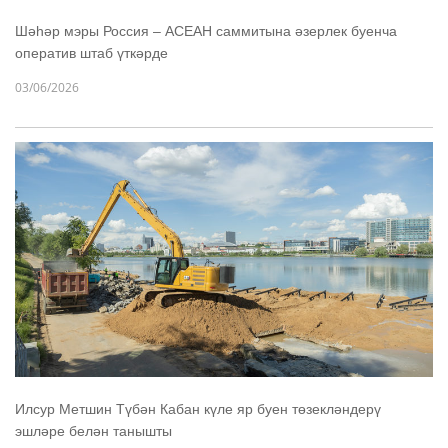
Шәһәр мэры Россия – АСЕАН саммитына әзерлек буенча
оператив штаб үткәрде
03/06/2026
Илсур Метшин Түбән Кабан күле яр буен төзекләндерү
эшләре белән танышты