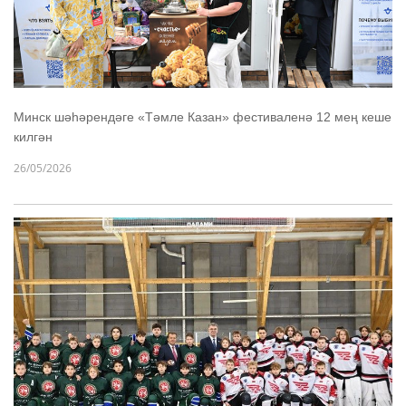
Минск шәһәрендәге «Тәмле Казан» фестиваленә 12 мең кеше
килгән
26/05/2026