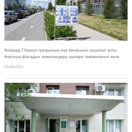
Казанда Г.Камал театрының яңа бинасына охшатып алты
йортның фасадын төзекләндерү эшләре тәмамланып килә
05/06/2026