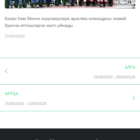
Казан һәм Минск яшүсмерләре җыелма командасы хоккей
буенча иптәшләрчә матч уйнады
25/05/2026
АЛГА
25/06/2026
-
09/06/2026
АРТКА
25/05/2026
-
15/05/2026