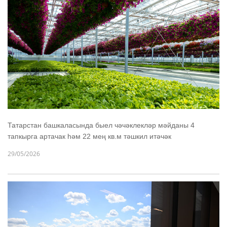
Татарстан башкаласында быел чәчәклекләр мәйданы 4
тапкырга артачак һәм 22 мең кв.м тәшкил итәчәк
29/05/2026