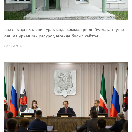
Казан мэры Калинин урамында коммерцияле булмаган тугыз
оешма урнашкан ресурс үзәгендә булып кайтты
04/06/2026