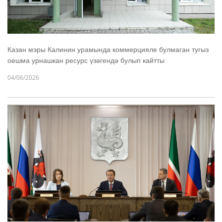
Казан мэры Калинин урамында коммерцияле булмаган тугыз
оешма урнашкан ресурс үзәгендә булып кайтты
04/06/2026