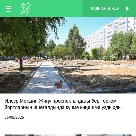
TT
КАДР АРТЫНДА
КАДР АРТЫНДА
EN
RU
Илсур Метшин Җиңү проспектындагы бер төркем
йортларның ишегалдында күчмә киңәшмә уздырды
06/08/2026