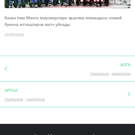
Казан һәм Минск яшүсмерләре җыелма командасы хоккей
буенча иптәшләрчә матч уйнады
25/05/2026
АЛГА
25/06/2026
-
09/06/2026
АРТКА
25/05/2026
-
15/05/2026