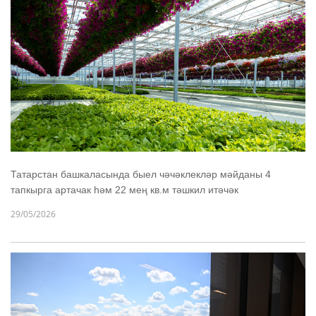
Татарстан башкаласында быел чәчәклекләр мәйданы 4
тапкырга артачак һәм 22 мең кв.м тәшкил итәчәк
29/05/2026