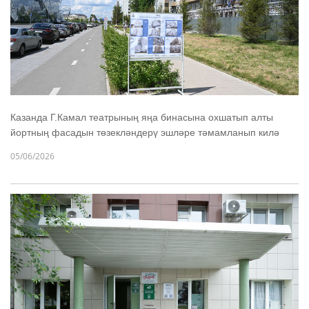
Казанда Г.Камал театрының яңа бинасына охшатып алты
йортның фасадын төзекләндерү эшләре тәмамланып килә
05/06/2026