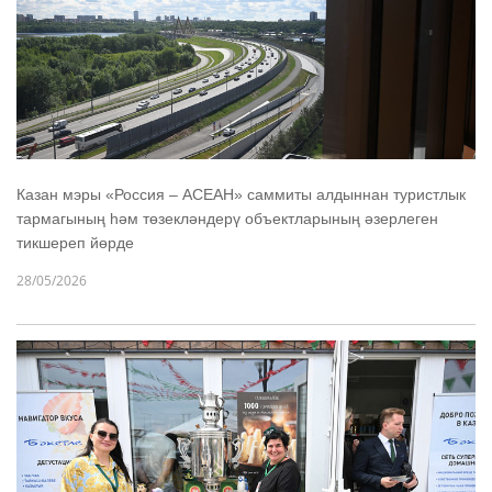
Казан мэры «Россия – АСЕАН» саммиты алдыннан туристлык
тармагының һәм төзекләндерү объектларының әзерлеген
тикшереп йөрде
28/05/2026