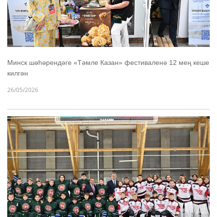
Минск шәһәрендәге «Тәмле Казан» фестиваленә 12 мең кеше
килгән
26/05/2026