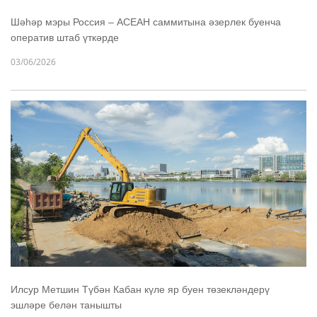
Шәһәр мэры Россия – АСЕАН саммитына әзерлек буенча
оператив штаб үткәрде
03/06/2026
Илсур Метшин Түбән Кабан күле яр буен төзекләндерү
эшләре белән танышты