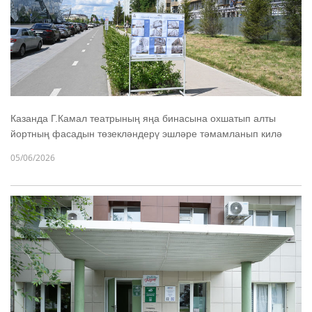
Казанда Г.Камал театрының яңа бинасына охшатып алты
йортның фасадын төзекләндерү эшләре тәмамланып килә
05/06/2026