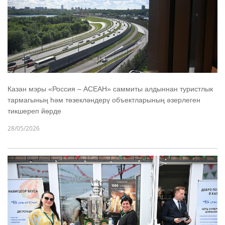
Казан мэры «Россия – АСЕАН» саммиты алдыннан туристлык
тармагының һәм төзекләндерү объектларының әзерлеген
тикшереп йөрде
28/05/2026