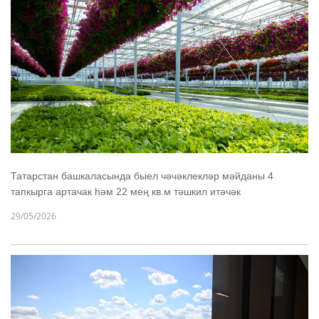
Татарстан башкаласында быел чәчәклекләр мәйданы 4
тапкырга артачак һәм 22 мең кв.м тәшкил итәчәк
29/05/2026