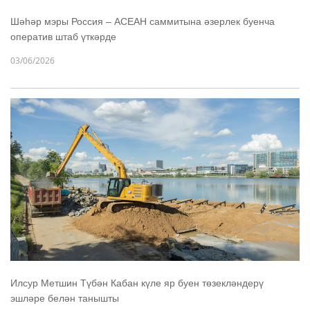
Шәһәр мэры Россия – АСЕАН саммитына әзерлек буенча
оператив штаб үткәрде
03/06/2026
Илсур Метшин Түбән Кабан күле яр буен төзекләндерү
эшләре белән танышты