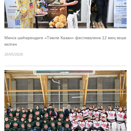
Минск шәһәрендәге «Тәмле Казан» фестиваленә 12 мең кеше
килгән
26/05/2026