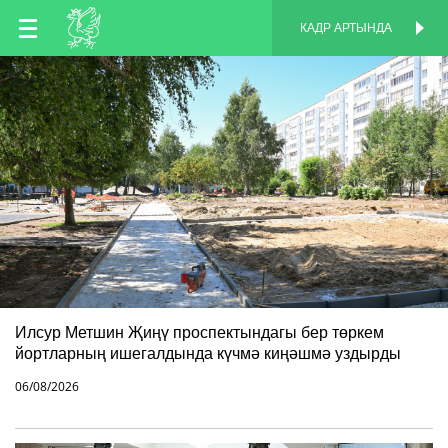
TT
КАДР АРТЫНДА
КАДР АРТЫНДА
EN
RU
Илсур Метшин Җиңү проспектындагы бер төркем
йортларның ишегалдында күчмә киңәшмә уздырды
06/08/2026