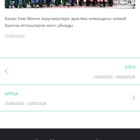
Казан һәм Минск яшүсмерләре җыелма командасы хоккей
буенча иптәшләрчә матч уйнады
25/05/2026
АЛГА
25/06/2026
-
09/06/2026
АРТКА
25/05/2026
-
15/05/2026