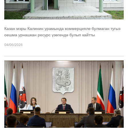
Казан мэры Калинин урамында коммерцияле булмаган тугыз
оешма урнашкан ресурс үзәгендә булып кайтты
04/06/2026