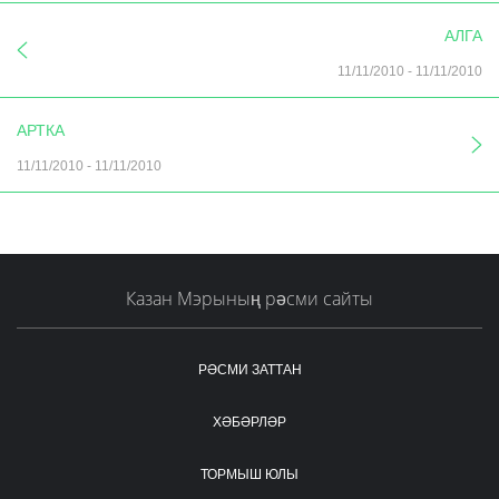
АЛГА
11/11/2010
-
11/11/2010
АРТКА
11/11/2010
-
11/11/2010
Казан Мэрының рәсми сайты
РӘСМИ ЗАТТАН
ХӘБӘРЛӘР
ТОРМЫШ ЮЛЫ