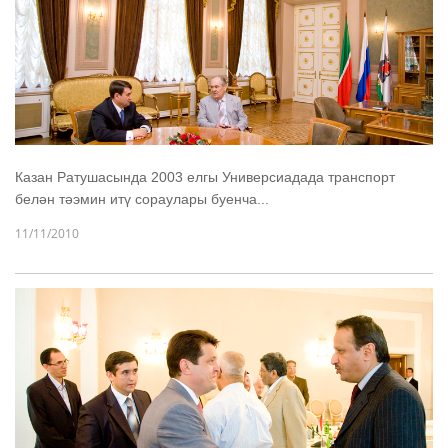
Казан Ратушасында 2003 елгы Универсиадада транспорт
белән тәэмин итү сораулары буенча...
11/11/2010