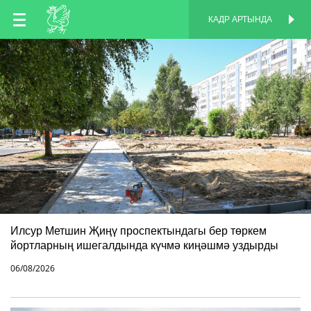
TT
КАДР АРТЫНДА
КАДР АРТЫНДА
EN
RU
Илсур Метшин Җиңү проспектындагы бер төркем
йортларның ишегалдында күчмә киңәшмә уздырды
06/08/2026