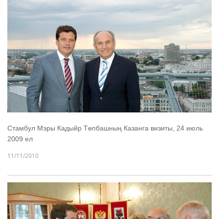
Стамбул Мэры Кадыйр Төпбашның Казанга визиты, 24 июль
2009 ел
11/11/2010