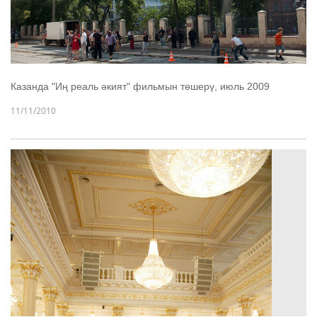
Казанда "Иң реаль әкият" фильмын төшерү, июль 2009
11/11/2010