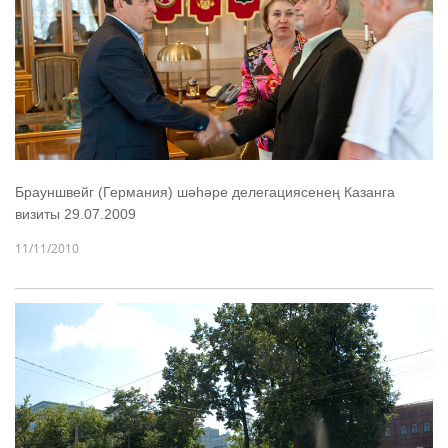
Брауншвейг (Германия) шәһәре делегациясенең Казанга
визиты 29.07.2009
11/11/2010