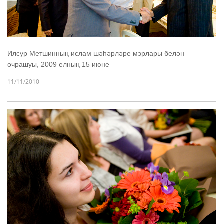
Илсур Метшинның ислам шәһәрләре мэрлары белән
очрашуы, 2009 елның 15 июне
11/11/2010