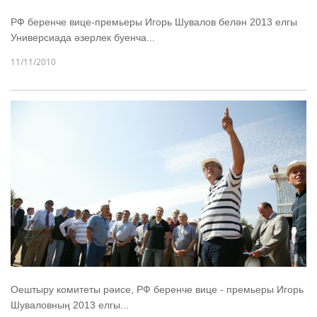
РФ беренче вице-премьеры Игорь Шувалов белән 2013 елгы
Универсиада әзерлек буенча...
11/11/2010
Оештыру комитеты рәисе, РФ беренче вице - премьеры Игорь
Шуваловның 2013 елгы...