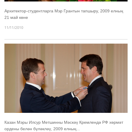
Архитектор-студентларга Мэр Грантын тапшыру, 2009 елның
21 май көне
11/11/2010
Казан Мэры Илсур Метшинны Мәскәү Кремлендә РФ хөрмәт
ордены белән бүләкләү, 2009 елның...