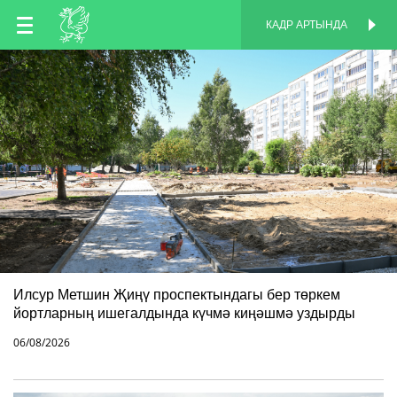
TT
КАДР АРТЫНДА
КАДР АРТЫНДА
EN
RU
Илсур Метшин Җиңү проспектындагы бер төркем
йортларның ишегалдында күчмә киңәшмә уздырды
06/08/2026