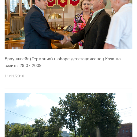
Брауншвейг (Германия) шәһәре делегациясенең Казанга
визиты 29.07.2009
11/11/2010