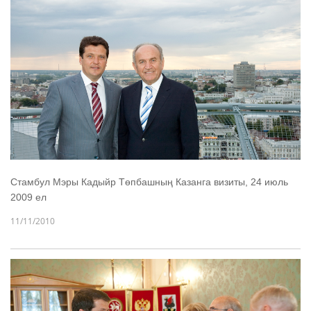
Стамбул Мэры Кадыйр Төпбашның Казанга визиты, 24 июль
2009 ел
11/11/2010