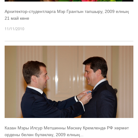
Архитектор-студентларга Мэр Грантын тапшыру, 2009 елның
21 май көне
11/11/2010
Казан Мэры Илсур Метшинны Мәскәү Кремлендә РФ хөрмәт
ордены белән бүләкләү, 2009 елның...