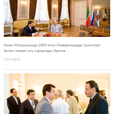
Казан Ратушасында 2003 елгы Универсиадада транспорт
белән тәэмин итү сораулары буенча...
11/11/2010