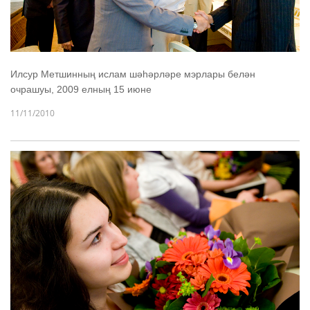
Илсур Метшинның ислам шәһәрләре мэрлары белән
очрашуы, 2009 елның 15 июне
11/11/2010