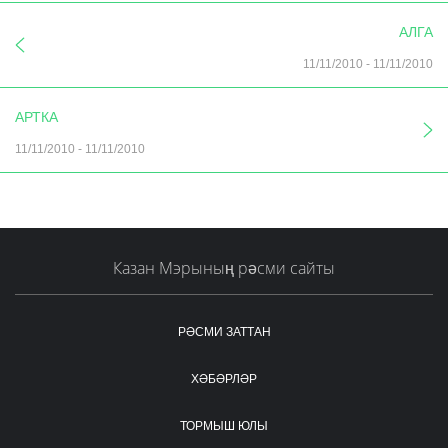
АЛГА
11/11/2010
-
11/11/2010
АРТКА
11/11/2010
-
11/11/2010
Казан Мэрының рәсми сайты
РӘСМИ ЗАТТАН
ХӘБӘРЛӘР
ТОРМЫШ ЮЛЫ