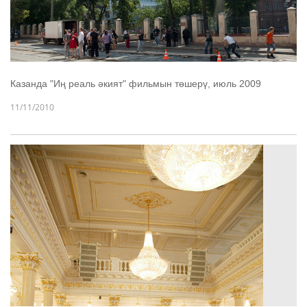
Казанда "Иң реаль әкият" фильмын төшерү, июль 2009
11/11/2010