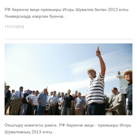
РФ беренче вице-премьеры Игорь Шувалов белән 2013 елгы
Универсиада әзерлек буенча...
11/11/2010
Оештыру комитеты рәисе, РФ беренче вице - премьеры Игорь
Шуваловның 2013 елгы...