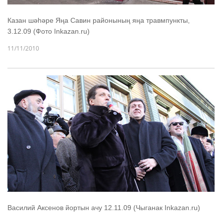
Казан шәһәре Яңа Савин районының яңа травмпункты,
3.12.09 (Фото Inkazan.ru)
11/11/2010
Василий Аксенов йортын ачу 12.11.09 (Чыганак Inkazan.ru)