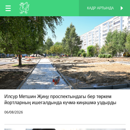
TT
КАДР АРТЫНДА
КАДР АРТЫНДА
EN
RU
Илсур Метшин Җиңү проспектындагы бер төркем
йортларның ишегалдында күчмә киңәшмә уздырды
06/08/2026