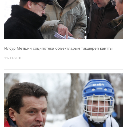
Илсур Метшин соципотека объектларын тикшереп кайтты
11/11/2010