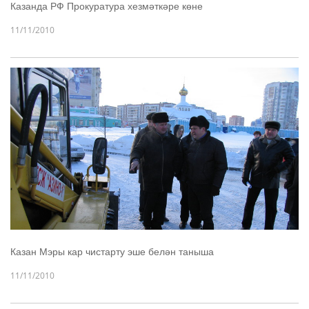
Казанда РФ Прокуратура хезмәткәре көне
11/11/2010
Казан Мэры кар чистарту эше белән таныша
11/11/2010