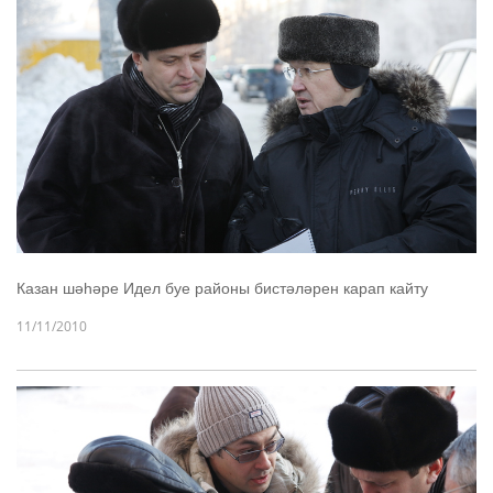
Казан шәһәре Идел буе районы бистәләрен карап кайту
11/11/2010