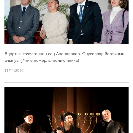
Яңартып төзелгәннән соң Апанаевлар-Юнусовлар йортының
ачылуы (7-нче номерлы поликлиника)
11/11/2010