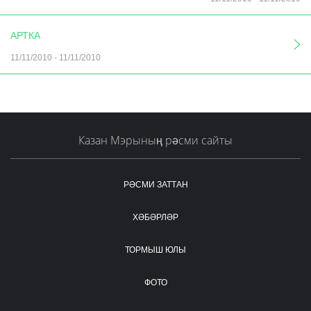
АРТКА
11/11/2010
-
11/11/2010
Казан Мэрының рәсми сайты
РӘСМИ ЗАТТАН
ХӘБӘРЛӘР
ТОРМЫШ ЮЛЫ
ФОТО