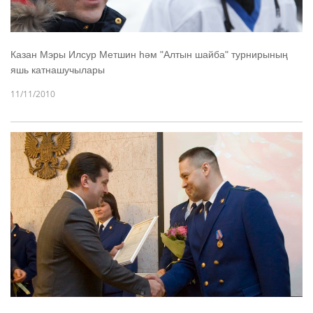
Казан Мэры Илсур Метшин һәм "Алтын шайба" турнирының
яшь катнашучылары
11/11/2010