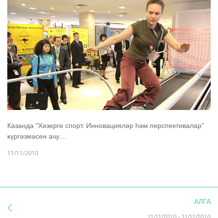
Казанда "Хәзерге спорт. Инновацияләр һәм перспективалар"
күргәзмәсен ачу....
11/11/2010
АЛГА
11/11/2010
-
11/11/2010