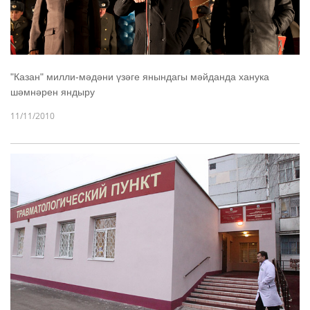
"Казан" милли-мәдәни үзәге янындагы мәйданда ханука
шәмнәрен яндыру
11/11/2010