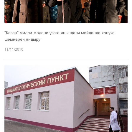
"Казан" милли-мәдәни үзәге янындагы мәйданда ханука
шәмнәрен яндыру
11/11/2010