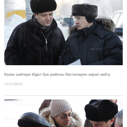
Казан шәһәре Идел буе районы бистәләрен карап кайту
11/11/2010