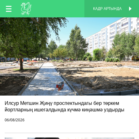
TT
КАДР АРТЫНДА
КАДР АРТЫНДА
EN
RU
Илсур Метшин Җиңү проспектындагы бер төркем
йортларның ишегалдында күчмә киңәшмә уздырды
06/08/2026