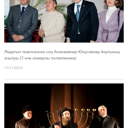
Яңартып төзелгәннән соң Апанаевлар-Юнусовлар йортының
ачылуы (7-нче номерлы поликлиника)
11/11/2010