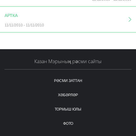
АРТКА
11/11/2010
-
11/11/2010
Казан Мэрының рәсми сайты
РӘСМИ ЗАТТАН
ХӘБӘРЛӘР
ТОРМЫШ ЮЛЫ
ФОТО