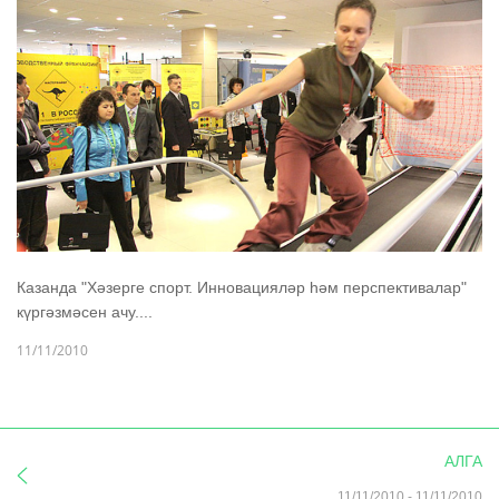
Казанда "Хәзерге спорт. Инновацияләр һәм перспективалар"
күргәзмәсен ачу....
11/11/2010
АЛГА
11/11/2010
-
11/11/2010