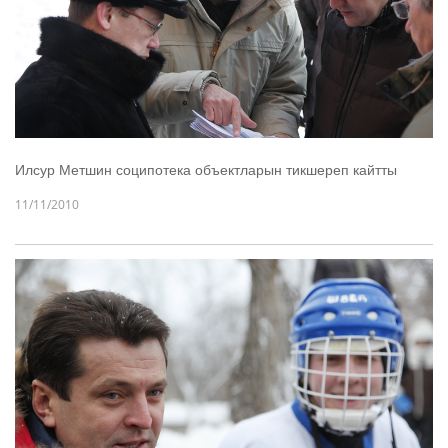
Илсур Метшин соципотека объектларын тикшереп кайтты
11/11/2010