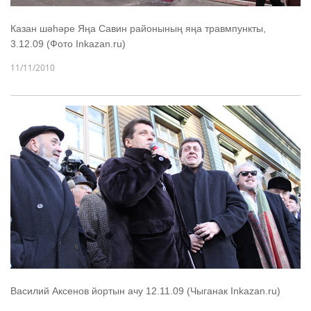
Казан шәһәре Яңа Савин районының яңа травмпункты,
3.12.09 (Фото Inkazan.ru)
11/11/2010
Василий Аксенов йортын ачу 12.11.09 (Чыганак Inkazan.ru)