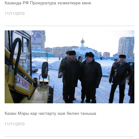
Казанда РФ Прокуратура хезмәткәре көне
11/11/2010
Казан Мэры кар чистарту эше белән таныша
11/11/2010