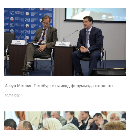
Илсур Метшин Петебург икътисад форумында катнашты
20/06/2011