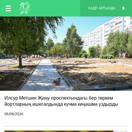
TT
КАДР АРТЫНДА
КАДР АРТЫНДА
EN
RU
Илсур Метшин Җиңү проспектындагы бер төркем
йортларның ишегалдында күчмә киңәшмә уздырды
06/08/2026