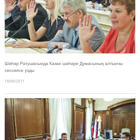
Шәhәр Ратушасында Казан шәhәре Думасының алтынчы
сессиясе узды
18/06/2011