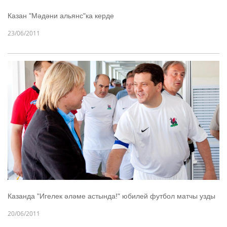
Казан "Мәдәни альянс"ка керде
23/06/2011
Казанда "Игелек әләме астында!" юбилей футбол матчы узды
20/06/2011