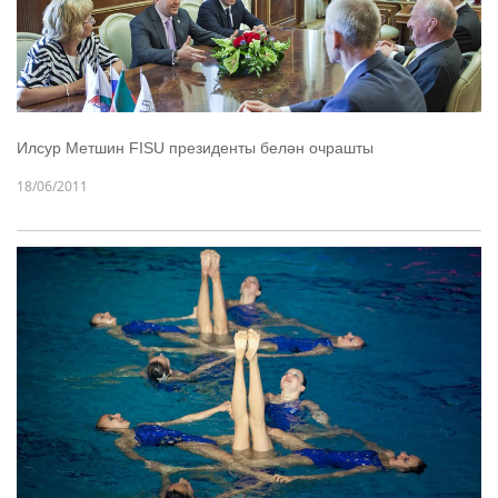
Илсур Метшин FISU президенты белән очрашты
18/06/2011