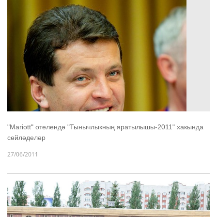
"Mariott" отелендә "Тынычлыкның яратылышы-2011" хакында
сөйләделәр
27/06/2011