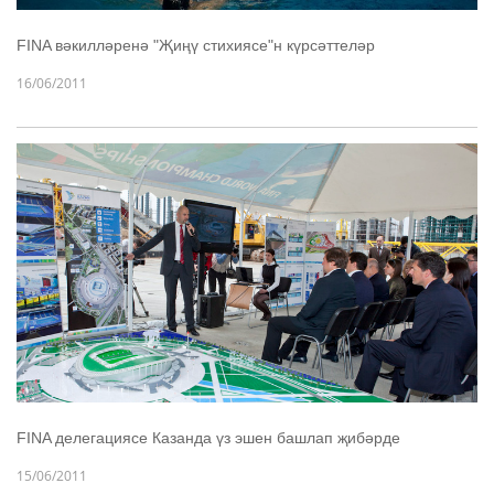
FINA вәкилләренә "Җиңү стихиясе"н күрсәттеләр
16/06/2011
FINA делегациясе Казанда үз эшен башлап җибәрде
15/06/2011