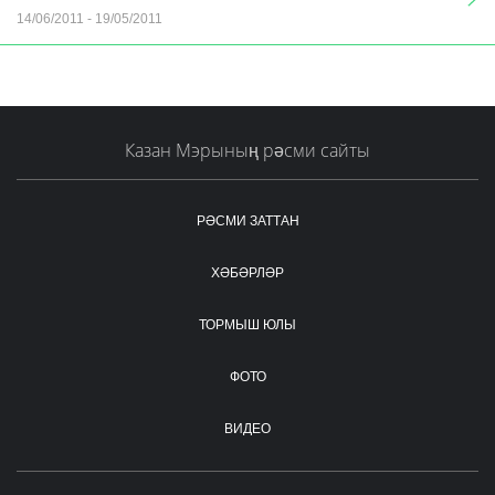
14/06/2011
-
19/05/2011
Казан Мэрының рәсми сайты
РӘСМИ ЗАТТАН
ХӘБӘРЛӘР
ТОРМЫШ ЮЛЫ
ФОТО
ВИДЕО