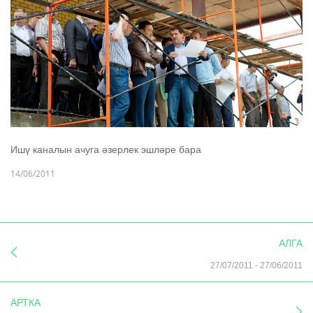
Ишү каналын ачуга әзерлек эшләре бара
14/06/2011
АЛГА
27/07/2011
-
27/06/2011
АРТКА