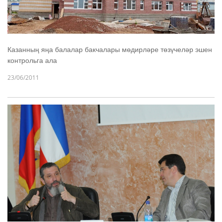
Казанның яңа балалар бакчалары мөдирләре төзүчеләр эшен
контрольга ала
23/06/2011