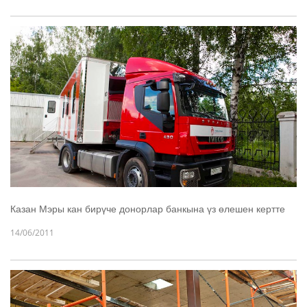
Казан Мэры кан бирүче донорлар банкына үз өлешен кертте
14/06/2011