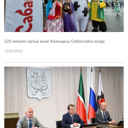
120 меңнән артык кеше Казандагы Сабантуйга килде
19/06/2026