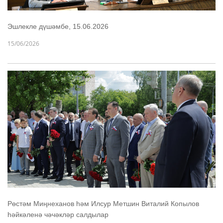
Эшлекле дүшәмбе, 15.06.2026
15/06/2026
Рөстәм Миңнеханов һәм Илсур Метшин Виталий Копылов
һәйкәленә чәчәкләр салдылар