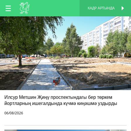
TT
КАДР АРТЫНДА
КАДР АРТЫНДА
EN
RU
Илсур Метшин Җиңү проспектындагы бер төркем
йортларның ишегалдында күчмә киңәшмә уздырды
06/08/2026