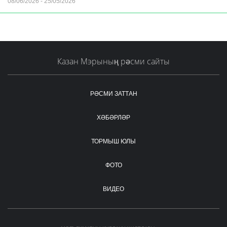
08/06/2026
-
25/05/2026
Казан Мэрының рәсми сайты
РӘСМИ ЗАТТАН
ХӘБӘРЛӘР
ТОРМЫШ ЮЛЫ
ФОТО
ВИДЕО