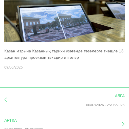
Казан мэрына Казанның тарихи үзәгендә төзелергә тиешле 13
архитектура проектын тәкъдир иттеләр
09/06/2026
АЛГА
06/07/2026
-
25/06/2026
АРТКА