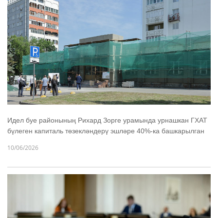
Идел буе районының Рихард Зорге урамында урнашкан ГХАТ
бүлеген капиталь төзекләндерү эшләре 40%-ка башкарылган
10/06/2026