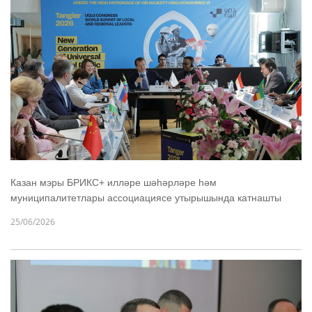
Казан мэры БРИКС+ илләре шәһәрләре һәм
муниципалитетлары ассоциациясе утырышында катнашты
25/06/2026