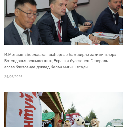
И.Метшин «Берләшкән шәһәрләр һәм җирле хакимиятләр»
Бөтендөнья оешмасының Евразия бүлегенең Генераль
ассамблеясендә доклад белән чыгыш ясады
24/06/2026