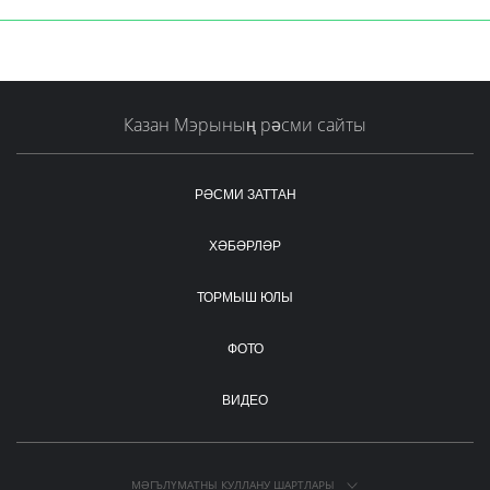
Казан Мэрының рәсми сайты
РӘСМИ ЗАТТАН
ХӘБӘРЛӘР
ТОРМЫШ ЮЛЫ
ФОТО
ВИДЕО
МӘГЪЛҮМАТНЫ КУЛЛАНУ ШАРТЛАРЫ