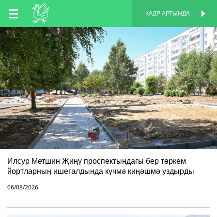
TT
КАДР АРТЫНДА
КАДР АРТЫНДА
EN
RU
Илсур Метшин Җиңү проспектындагы бер төркем
йортларның ишегалдында күчмә киңәшмә уздырды
06/08/2026