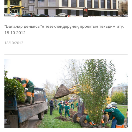
"Балалар дөньясы"н төзекләндерүнең проектын тәкъдим итү.
18.10.2012
18/10/2012