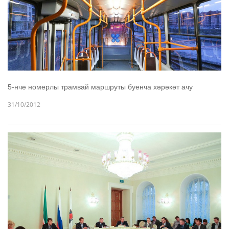
5-нче номерлы трамвай маршруты буенча хәрәкәт ачу
31/10/2012