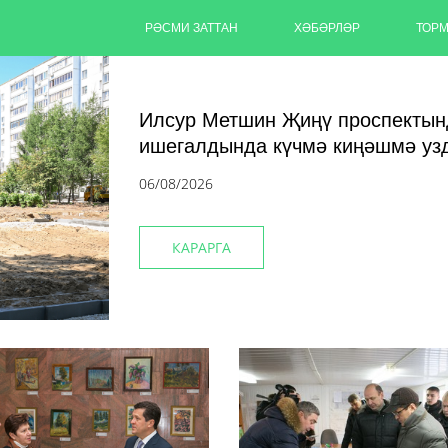
РӘСМИ ЗАТТАН
ХӘБӘРЛӘР
ТОР
Илсур Метшин Җиңү проспектын
ишегалдында күчмә киңәшмә у
06/08/2026
КАРАРГА