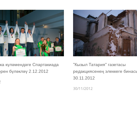
ка күләмендәге Спартакиада
"Кызыл Татария" газетасы
рен бүләкләү 2.12.2012
редакциясенең элеккеге бинас
30.11.2012
2
30/11/2012