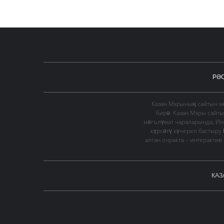
РӘ
Казан Мэрының сайтын мә
бирә. Казан Мэры сайт
мәгълүмат чараларында, Ин
күрсәтү күчереп бастыру
алган очракта – интеракти
КАЗ