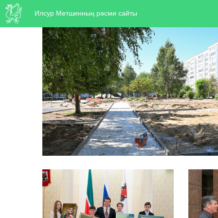
Илсур Метшинның рәсми сайты