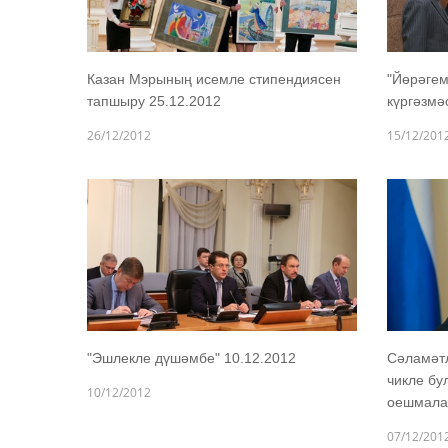
Казан Мэрының исемле стипендиясен
"Йөрәгем
тапшыру 25.12.2012
күргәзмә
26/12/2012
15/12/201
"Эшлекле дүшәмбе" 10.12.2012
Сәламәт
чикле бу
10/12/2012
оешмалар
07/12/201