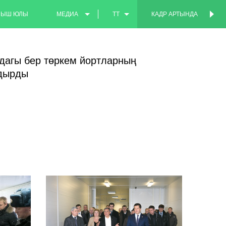
МЫШ ЮЛЫ
МЕДИА
TT
КАДР АРТЫНДА
КАДР АРТЫНДА
ФОТО
EN
дагы бер төркем йортларның
ВИДЕО
RU
здырды