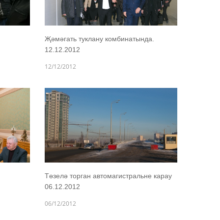
Җәмәгать туклану комбинатында.
12.12.2012
12/12/2012
Төзелә торган автомагистральне карау
06.12.2012
06/12/2012