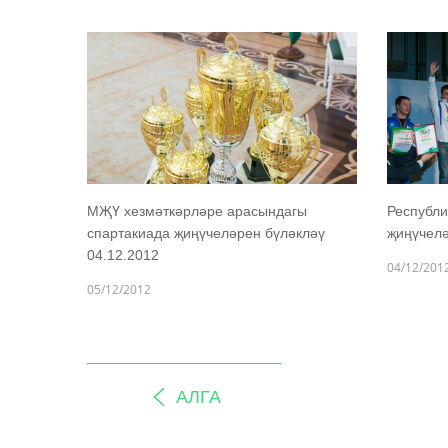
МҖҮ хезмәткәрләре арасындагы
Республи
спартакиада җиңүчеләрен бүләкләү
җиңүчелә
04.12.2012
04/12/201
05/12/2012
АЛГА