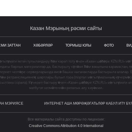
Казан Мэрының рәсми сайты
СМИ ЗАТТАН
ХӘБӘРЛӘР
ТОРМЫШ ЮЛЫ
ФОТО
ВИ
гълүмати яктан тулыландыру һәм карап тоту өчен «Казан шәһәре KZN.RU» мә
ындагы барлык материаллар да, бастырылу күләме һәм вакытына карамастан, т
тернет челтәре серверларында яисә башка чыганакларда бастырыла алалар. 
 һәм ретрансляциянең шартлары булып тора (портал мәгълүматының күчермә
в сылтама сорала). Күчереп бастыру өчен «Казан шәһәре KZN.RU» мәгълүмати а
матбугат хезмәтеннән ризалык алу кирәкми.
АН МЭРИЯСЕ
ИНТЕРНЕТ АША МӨРӘҖӘГАТЬЛӘР КАБУЛ ИТҮ БҮ
Все материалы сайта доступны по лицензии:
Creative Commons Attribution 4.0 International