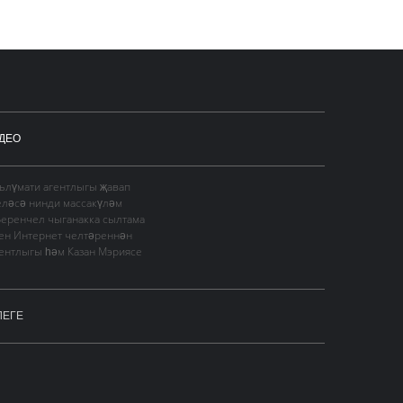
ДЕО
гълүмати агентлыгы җавап
еләсә нинди массакүләм
Беренчел чыганакка сылтама
сен Интернет челтәреннән
гентлыгы һәм Казан Мэриясе
ЛЕГЕ