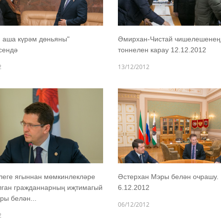
 аша күрәм дөньяны"
Әмирхан-Чистай чишелешенең
сендә
тоннелен карау 12.12.2012
2
13/12/2012
леге ягыннан мөмкинлекләре
Әстерхан Мэры белән очрашу.
лган гражданнарның иҗтимагый
6.12.2012
ы белән...
06/12/2012
2