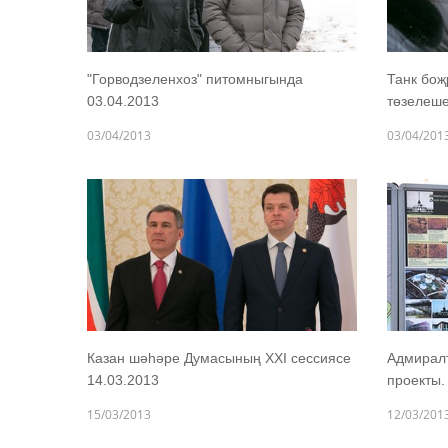
"Горводзеленхоз" питомныгында
Танк боҗ
03.04.2013
төзелеше
03/04/2013
03/04/201
Казан шәһәре Думасының XXI сессиясе
Адмиралт
14.03.2013
проекты.
15/03/2013
12/03/201