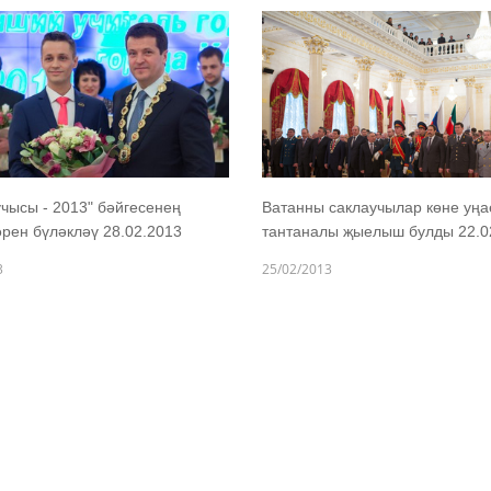
учысы - 2013" бәйгесенең
Ватанны саклаучылар көне уң
рен бүләкләү 28.02.2013
тантаналы җыелыш булды 22.0
3
25/02/2013