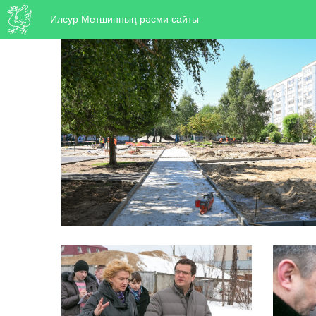
Илсур Метшинның рәсми сайты