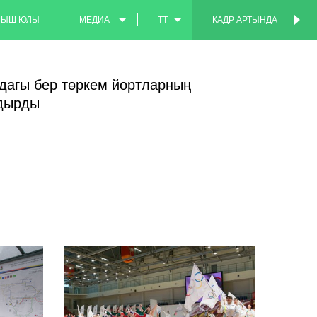
МЫШ ЮЛЫ
МЕДИА
TT
КАДР АРТЫНДА
КАДР АРТЫНДА
ФОТО
EN
дагы бер төркем йортларның
ВИДЕО
RU
здырды