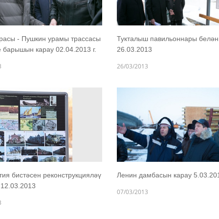
расы - Пушкин урамы трассасы
Тукталыш павильоннары белән
 барышын карау 02.04.2013 г.
26.03.2013
3
26/03/2013
ия бистәсен реконструкцияләү
Ленин дамбасын карау 5.03.20
 12.03.2013
07/03/2013
3