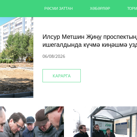
РӘСМИ ЗАТТАН
ХӘБӘРЛӘР
ТОР
Илсур Метшин Җиңү проспектын
ишегалдында күчмә киңәшмә у
06/08/2026
КАРАРГА