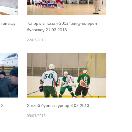
 танышу
"Спортлы Казан-2012" җиңүчеләрен
бүләкләү 21.03.2013
22/03/2013
13
Хоккей буенча турнир 3.03.2013
05/03/2013