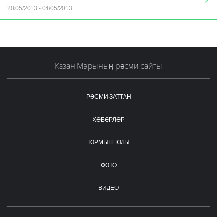
20/05/2013
-
04/05/2013
Казан Мэрының рәсми сайты
РӘСМИ ЗАТТАН
ХӘБӘРЛӘР
ТОРМЫШ ЮЛЫ
ФОТО
ВИДЕО