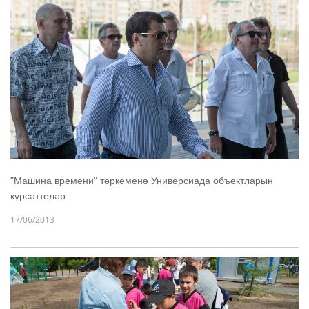
"Машина времени" төркеменә Универсиада объектларын
күрсәттеләр
17/06/2013