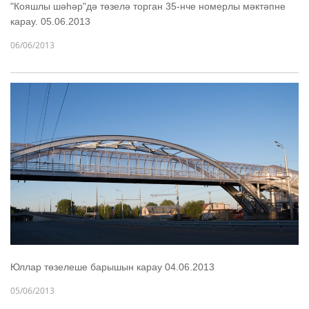
"Кояшлы шәһәр"дә төзелә торган 35-нче номерлы мәктәпне
карау. 05.06.2013
06/06/2013
Юллар төзелеше барышын карау 04.06.2013
05/06/2013