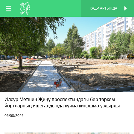
TT
КАДР АРТЫНДА
КАДР АРТЫНДА
EN
RU
Илсур Метшин Җиңү проспектындагы бер төркем
йортларның ишегалдында күчмә киңәшмә уздырды
06/08/2026