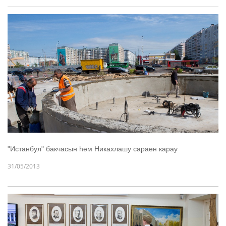
"Истанбул" бакчасын һәм Никахлашу сараен карау
31/05/2013