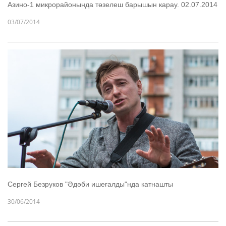
Азино-1 микрорайонында төзелеш барышын карау. 02.07.2014
03/07/2014
Сергей Безруков "Әдәби ишегалды"нда катнашты
30/06/2014