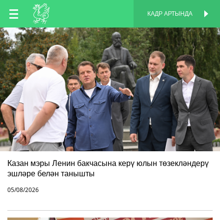
TT
КАДР АРТЫНДА
КАДР АРТЫНДА
EN
RU
Казан мэры Ленин бакчасына керү юлын төзекләндерү
эшләре белән танышты
05/08/2026