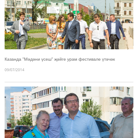
Казанда "Мәдәни үсеш" җәйге урам фестивале үтәчәк
09/07/2014