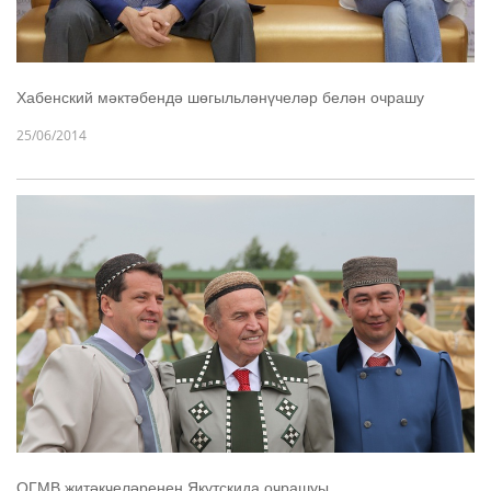
Хабенский мәктәбендә шөгыльләнүчеләр белән очрашу
25/06/2014
ОГМВ җитәкчеләренең Якутскида очрашуы