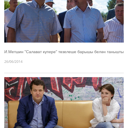
И.Метшин "Салават күпере" төзелеше барышы белән танышты
26/06/2014