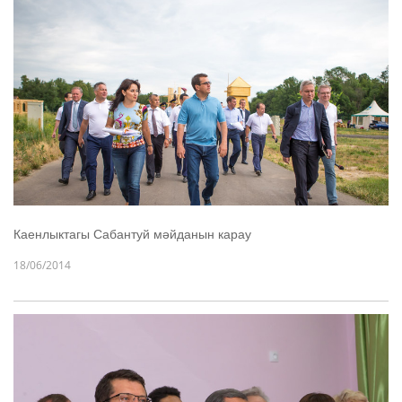
Каенлыктагы Сабантуй мәйданын карау
18/06/2014