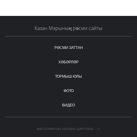
Казан Мэрының рәсми сайты
РӘСМИ ЗАТТАН
ХӘБӘРЛӘР
ТОРМЫШ ЮЛЫ
ФОТО
ВИДЕО
МӘГЪЛҮМАТНЫ КУЛЛАНУ ШАРТЛАРЫ