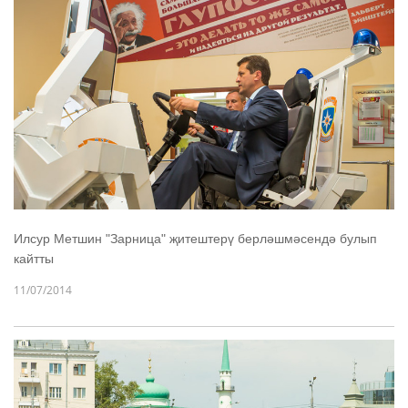
Илсур Метшин "Зарница" җитештерү берләшмәсендә булып
кайтты
11/07/2014